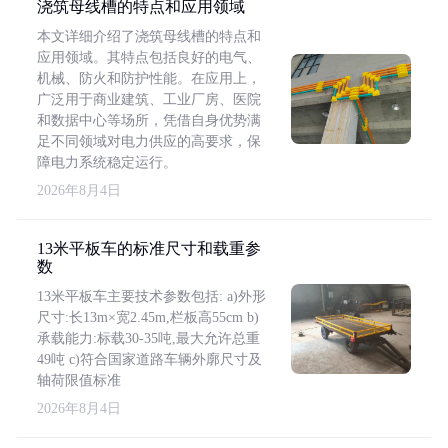
浇筑母线槽的特点和应用领域
本文详细介绍了浇筑母线槽的特点和
应用领域。其特点包括良好的电气、
机械、防火和防护性能。在应用上，
广泛用于商业建筑、工业厂房、医院
和数据中心等场所，凭借自身优势满
足不同领域对电力供应的高要求，保
障电力系统稳定运行。
2026年8月4日
13米平板车的标准尺寸和载重参
数
13米平板车主要技术参数包括: a)外形
尺寸:长13m×宽2.45m,栏板高55cm b)
承载能力:标载30-35吨,最大允许总重
49吨 c)符合国家道路车辆外廓尺寸及
轴荷限值标准
2026年8月4日