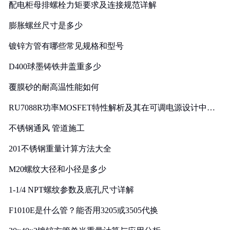
配电柜母排螺栓力矩要求及连接规范详解
膨胀螺丝尺寸是多少
镀锌方管有哪些常见规格和型号
D400球墨铸铁井盖重多少
覆膜砂的耐高温性能如何
RU7088R功率MOSFET特性解析及其在可调电源设计中的
实践
不锈钢通风 管道施工
201不锈钢重量计算方法大全
M20螺纹大径和小径是多少
1-1/4 NPT螺纹参数及底孔尺寸详解
F1010E是什么管？能否用3205或3505代换