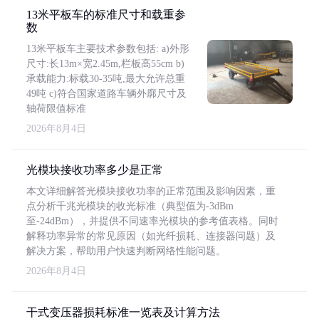
13米平板车的标准尺寸和载重参
数
13米平板车主要技术参数包括: a)外形
尺寸:长13m×宽2.45m,栏板高55cm b)
承载能力:标载30-35吨,最大允许总重
49吨 c)符合国家道路车辆外廓尺寸及
轴荷限值标准
2026年8月4日
光模块接收功率多少是正常
本文详细解答光模块接收功率的正常范围及影响因素，重
点分析千兆光模块的收光标准（典型值为-3dBm
至-24dBm），并提供不同速率光模块的参考值表格。同时
解释功率异常的常见原因（如光纤损耗、连接器问题）及
解决方案，帮助用户快速判断网络性能问题。
2026年8月4日
干式变压器损耗标准一览表及计算方法