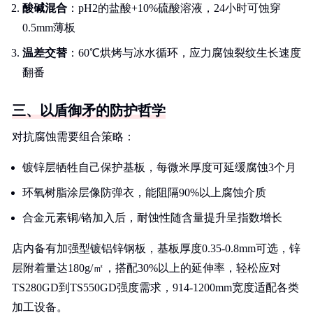
酸碱混合
：pH2的盐酸+10%硫酸溶液，24小时可蚀穿
0.5mm薄板
温差交替
：60℃烘烤与冰水循环，应力腐蚀裂纹生长速度
翻番
三、以盾御矛的防护哲学
对抗腐蚀需要组合策略：
镀锌层牺牲自己保护基板，每微米厚度可延缓腐蚀3个月
环氧树脂涂层像防弹衣，能阻隔90%以上腐蚀介质
合金元素铜/铬加入后，耐蚀性随含量提升呈指数增长
店内备有加强型镀铝锌钢板，基板厚度0.35-0.8mm可选，锌
层附着量达180g/㎡，搭配30%以上的延伸率，轻松应对
TS280GD到TS550GD强度需求，914-1200mm宽度适配各类
加工设备。