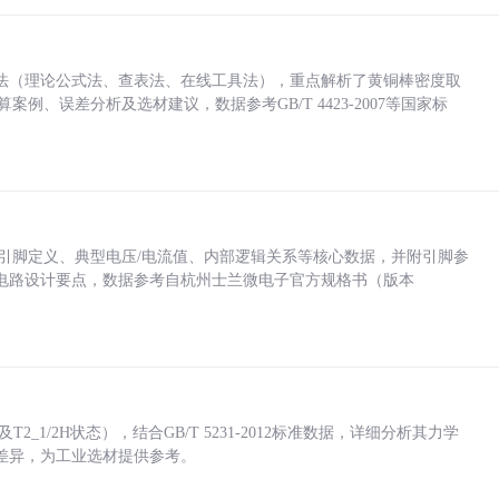
法（理论公式法、查表法、在线工具法），重点解析了黄铜棒密度取
计算案例、误差分析及选材建议，数据参考GB/T 4423-2007等国家标
括各引脚定义、典型电压/电流值、内部逻辑关系等核心数据，并附引脚参
电路设计要点，数据参考自杭州士兰微电子官方规格书（版本
_1/2H状态），结合GB/T 5231-2012标准数据，详细分析其力学
差异，为工业选材提供参考。