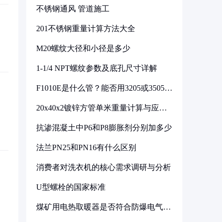
不锈钢通风 管道施工
201不锈钢重量计算方法大全
M20螺纹大径和小径是多少
1-1/4 NPT螺纹参数及底孔尺寸详解
F1010E是什么管？能否用3205或3505代
换
20x40x2镀锌方管单米重量计算与应用
分析
抗渗混凝土中P6和P8膨胀剂分别加多少
法兰PN25和PN16有什么区别
消费者对洗衣机的核心需求调研与分析
U型螺栓的国家标准
煤矿用电热取暖器是否符合防爆电气设
备标准