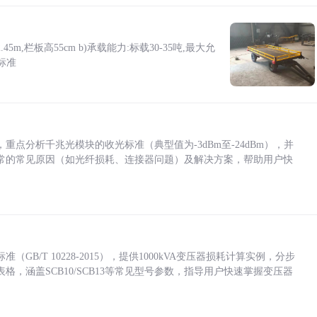
5m,栏板高55cm b)承载能力:标载30-35吨,最大允
标准
点分析千兆光模块的收光标准（典型值为-3dBm至-24dBm），并
常的常见原因（如光纤损耗、连接器问题）及解决方案，帮助用户快
/T 10228-2015），提供1000kVA变压器损耗计算实例，分步
，涵盖SCB10/SCB13等常见型号参数，指导用户快速掌握变压器