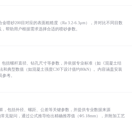
砂200目对应的表面粗糙度（Ra 3.2-6.3μm），并对比不同目数
业实践，帮助用户根据需求选择合适的喷砂参数。
力，包括螺杆直径、钻孔尺寸等参数，并依据专业标准（如《混凝土结
方法和典型数值（如混凝土强度C30下设计值约80kN）。内容涵盖安装
员参考。
底孔计算，包括外径、螺距、公差等关键参数，并提供专业数据来源
孔尺寸的常见疑问，通过公式推导给出精确推荐值（Φ5.18mm），并附加工艺