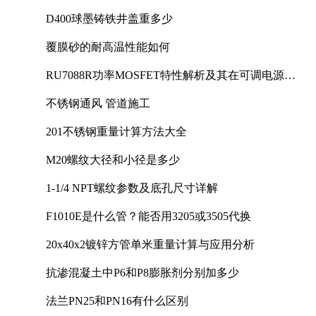
D400球墨铸铁井盖重多少
覆膜砂的耐高温性能如何
RU7088R功率MOSFET特性解析及其在可调电源设
计中的实践
不锈钢通风 管道施工
201不锈钢重量计算方法大全
M20螺纹大径和小径是多少
1-1/4 NPT螺纹参数及底孔尺寸详解
F1010E是什么管？能否用3205或3505代换
20x40x2镀锌方管单米重量计算与应用分析
抗渗混凝土中P6和P8膨胀剂分别加多少
法兰PN25和PN16有什么区别