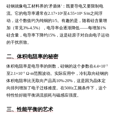
硅钢就像电工材料界的'矛盾体'：既要导电又要限制电
流。它的电导率通常在2.17×10⁶至4.55×10⁶ S/m之间浮
动，这个数值约为纯铜的1/5。有趣的是，随着硅含量增
加（常见3%-4.5%），电导率会逐渐降低——每增加1%
硅含量，电导率下降约15%，这是硅原子对自由电子运动
的干扰所致。
二、体积电阻率的秘密
体积电阻率是电导率的倒数，硅钢的这个参数在4.4×10⁻⁷
至2.1×10⁻⁷ Ω·m范围波动。实际应用中，冷轧取向硅钢的
体积电阻率比无取向产品高10%-20%，这是因为晶体定
向排列增加了电子迁移难度。在50Hz工频条件下，这个
特性恰好能平衡涡流损耗与磁感应强度。
三、性能平衡的艺术