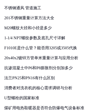
实践
不锈钢通风 管道施工
201不锈钢重量计算方法大全
M20螺纹大径和小径是多少
1-1/4 NPT螺纹参数及底孔尺寸详解
F1010E是什么管？能否用3205或3505代换
20x40x2镀锌方管单米重量计算与应用分析
抗渗混凝土中P6和P8膨胀剂分别加多少
法兰PN25和PN16有什么区别
消费者对洗衣机的核心需求调研与分析
U型螺栓的国家标准
煤矿用电热取暖器是否符合防爆电气设备标准