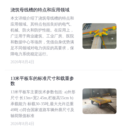
浇筑母线槽的特点和应用领域
本文详细介绍了浇筑母线槽的特点和
应用领域。其特点包括良好的电气、
机械、防火和防护性能。在应用上，
广泛用于商业建筑、工业厂房、医院
和数据中心等场所，凭借自身优势满
足不同领域对电力供应的高要求，保
障电力系统稳定运行。
2026年8月4日
13米平板车的标准尺寸和载重参
数
13米平板车主要技术参数包括: a)外形
尺寸:长13m×宽2.45m,栏板高55cm b)
承载能力:标载30-35吨,最大允许总重
49吨 c)符合国家道路车辆外廓尺寸及
轴荷限值标准
2026年8月4日