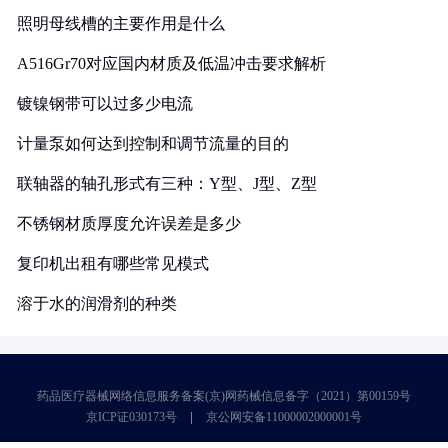
照明母线槽的主要作用是什么
A516Gr70对应国内材质及低温冲击要求解析
镀镍钢带可以过多少电流
计量泵如何达到控制和调节流量的目的
联轴器的轴孔形式有三种：Y型、J型、Z型
不锈钢材质厚度允许误差是多少
复印机出租有哪些常见模式
溶于水的润滑剂的种类
药品医疗器械网络信息服务备案(京)网药械信息备字（2021）第00159号
京ICP证030173号
京公网安备11000002000001号