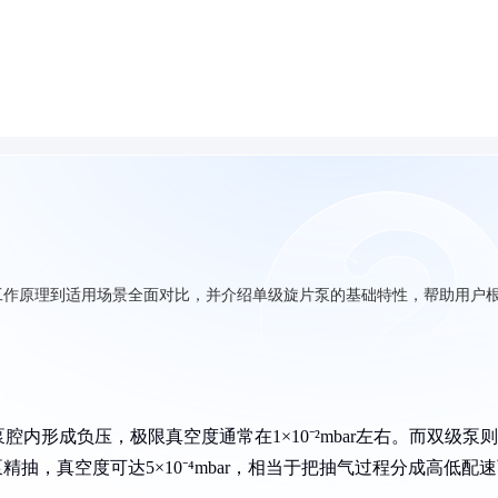
工作原理到适用场景全面对比，并介绍单级旋片泵的基础特性，帮助用户
形成负压，极限真空度通常在1×10⁻²mbar左右。而双级泵则
抽，真空度可达5×10⁻⁴mbar，相当于把抽气过程分成高低配