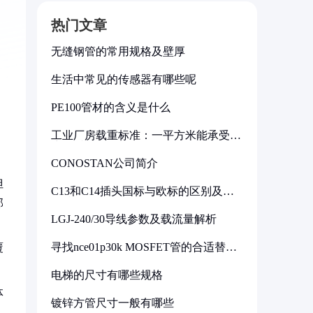
热门文章
无缝钢管的常用规格及壁厚
生活中常见的传感器有哪些呢
PE100管材的含义是什么
工业厂房载重标准：一平方米能承受多
少公斤
CONOSTAN公司简介
但
C13和C14插头国标与欧标的区别及其
标准解析
部
LGJ-240/30导线参数及载流量解析
寻找nce01p30k MOSFET管的合适替代
覆
型号
电梯的尺寸有哪些规格
体
镀锌方管尺寸一般有哪些