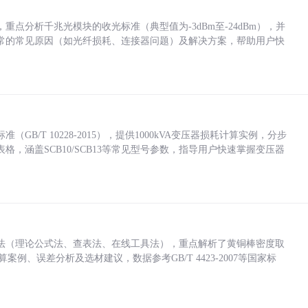
点分析千兆光模块的收光标准（典型值为-3dBm至-24dBm），并
常的常见原因（如光纤损耗、连接器问题）及解决方案，帮助用户快
/T 10228-2015），提供1000kVA变压器损耗计算实例，分步
，涵盖SCB10/SCB13等常见型号参数，指导用户快速掌握变压器
法（理论公式法、查表法、在线工具法），重点解析了黄铜棒密度取
计算案例、误差分析及选材建议，数据参考GB/T 4423-2007等国家标