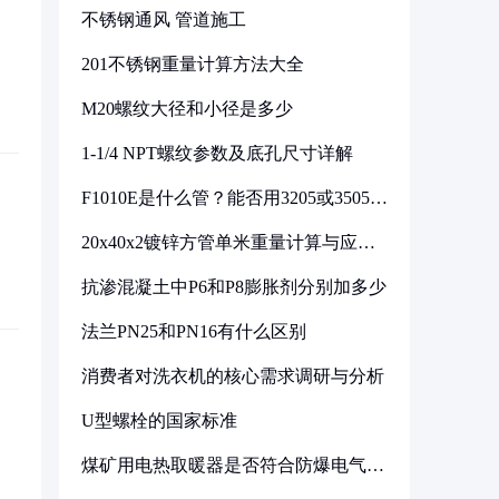
不锈钢通风 管道施工
201不锈钢重量计算方法大全
M20螺纹大径和小径是多少
1-1/4 NPT螺纹参数及底孔尺寸详解
F1010E是什么管？能否用3205或3505代
换
20x40x2镀锌方管单米重量计算与应用
分析
抗渗混凝土中P6和P8膨胀剂分别加多少
法兰PN25和PN16有什么区别
消费者对洗衣机的核心需求调研与分析
U型螺栓的国家标准
煤矿用电热取暖器是否符合防爆电气设
备标准