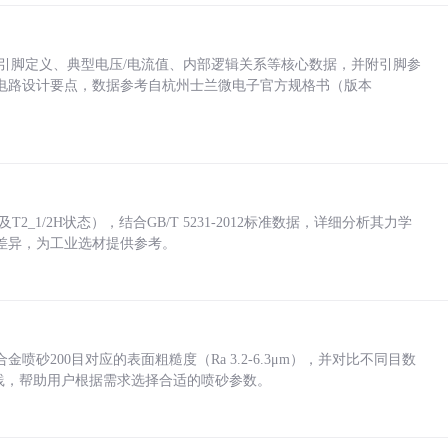
括各引脚定义、典型电压/电流值、内部逻辑关系等核心数据，并附引脚参
电路设计要点，数据参考自杭州士兰微电子官方规格书（版本
_1/2H状态），结合GB/T 5231-2012标准数据，详细分析其力学
差异，为工业选材提供参考。
砂200目对应的表面粗糙度（Ra 3.2-6.3μm），并对比不同目数
业实践，帮助用户根据需求选择合适的喷砂参数。