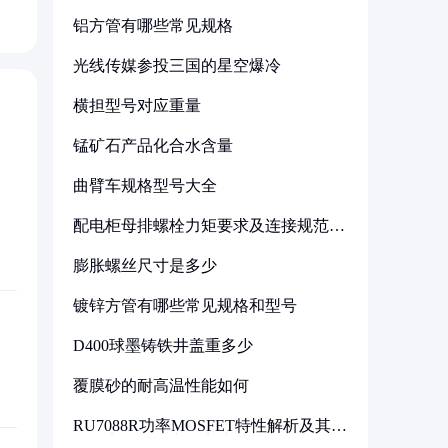
铝方管有哪些常见规格
光线传媒参投三国的星空爆冷
横担型号对应重量
锰矿石产品化合水含量
曲臂车规格型号大全
配电柜母排螺栓力矩要求及连接规范详
解
膨胀螺丝尺寸是多少
镀锌方管有哪些常见规格和型号
D400球墨铸铁井盖重多少
覆膜砂的耐高温性能如何
RU7088R功率MOSFET特性解析及其在
可调电源设计中的实践