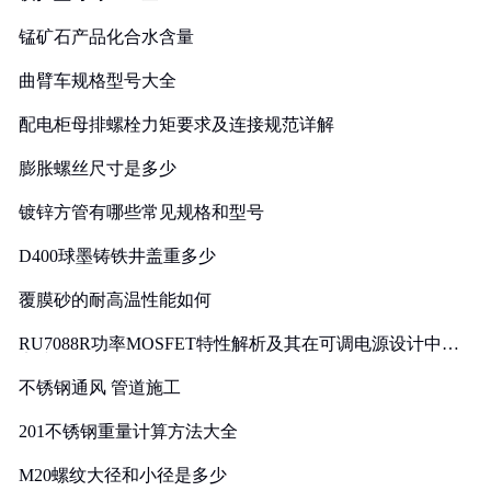
锰矿石产品化合水含量
曲臂车规格型号大全
配电柜母排螺栓力矩要求及连接规范详解
膨胀螺丝尺寸是多少
镀锌方管有哪些常见规格和型号
D400球墨铸铁井盖重多少
覆膜砂的耐高温性能如何
RU7088R功率MOSFET特性解析及其在可调电源设计中的
实践
不锈钢通风 管道施工
201不锈钢重量计算方法大全
M20螺纹大径和小径是多少