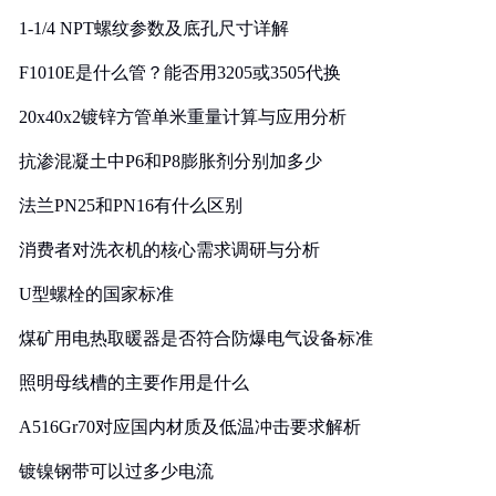
1-1/4 NPT螺纹参数及底孔尺寸详解
F1010E是什么管？能否用3205或3505代换
20x40x2镀锌方管单米重量计算与应用分析
抗渗混凝土中P6和P8膨胀剂分别加多少
法兰PN25和PN16有什么区别
消费者对洗衣机的核心需求调研与分析
U型螺栓的国家标准
煤矿用电热取暖器是否符合防爆电气设备标准
照明母线槽的主要作用是什么
A516Gr70对应国内材质及低温冲击要求解析
镀镍钢带可以过多少电流