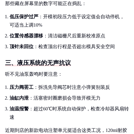
那些藏在屏幕里的数字可能正在捣乱：
低压保护过严
：开模初段压力低于设定值会自动停机，
可适当上调10%
位置传感器漂移
：清洁磁栅尺后重新校准原点
顶针未回位
：检查顶出行程是否超出模具安全空间
三、液压系统的无声抗议
听不见油泵轰鸣时要注意：
压力阀罢工
：拆洗先导阀芯时注意小弹簧别装反
油缸内泄
：活塞密封圈磨损会导致开模无力
油温报警
：超过60℃时系统自动保护，检查冷却器风扇转
速
近期到店的新款电动注塑单元挺适合这类工况，120ml射胶