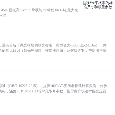
5m,栏板高55cm b)承载能力:标载30-35吨,最大允
标准
点分析千兆光模块的收光标准（典型值为-3dBm至-24dBm），并
常的常见原因（如光纤损耗、连接器问题）及解决方案，帮助用户快
/T 10228-2015），提供1000kVA变压器损耗计算实例，分步
，涵盖SCB10/SCB13等常见型号参数，指导用户快速掌握变压器