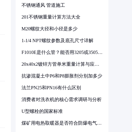
不锈钢通风 管道施工
201不锈钢重量计算方法大全
M20螺纹大径和小径是多少
1-1/4 NPT螺纹参数及底孔尺寸详解
F1010E是什么管？能否用3205或3505代
换
20x40x2镀锌方管单米重量计算与应用
分析
抗渗混凝土中P6和P8膨胀剂分别加多少
法兰PN25和PN16有什么区别
消费者对洗衣机的核心需求调研与分析
U型螺栓的国家标准
煤矿用电热取暖器是否符合防爆电气设
备标准