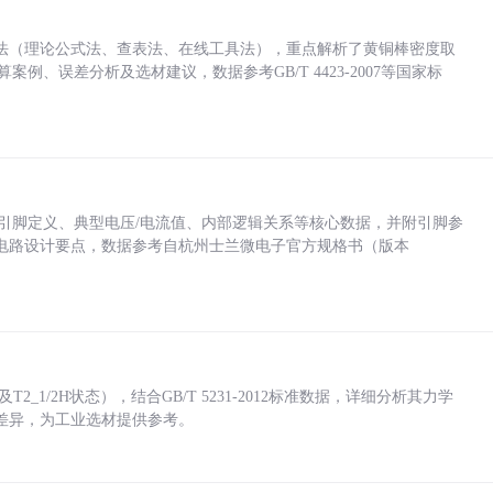
法（理论公式法、查表法、在线工具法），重点解析了黄铜棒密度取
计算案例、误差分析及选材建议，数据参考GB/T 4423-2007等国家标
括各引脚定义、典型电压/电流值、内部逻辑关系等核心数据，并附引脚参
电路设计要点，数据参考自杭州士兰微电子官方规格书（版本
_1/2H状态），结合GB/T 5231-2012标准数据，详细分析其力学
差异，为工业选材提供参考。