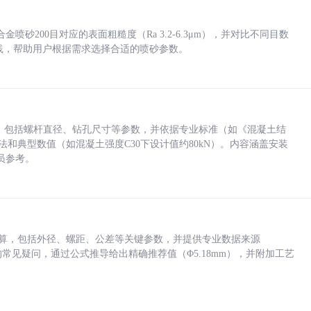
砂200目对应的表面粗糙度（Ra 3.2-6.3μm），并对比不同目数
业实践，帮助用户根据需求选择合适的喷砂参数。
力，包括螺杆直径、钻孔尺寸等参数，并依据专业标准（如《混凝土结
方法和典型数值（如混凝土强度C30下设计值约80kN）。内容涵盖安装
员参考。
底孔计算，包括外径、螺距、公差等关键参数，并提供专业数据来源
孔尺寸的常见疑问，通过公式推导给出精确推荐值（Φ5.18mm），并附加工艺