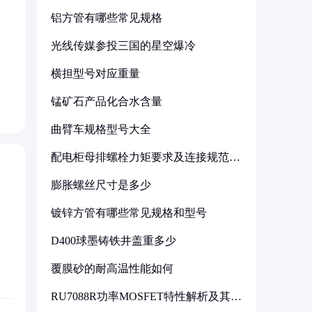
铝方管有哪些常见规格
光线传媒参投三国的星空爆冷
横担型号对应重量
锰矿石产品化合水含量
曲臂车规格型号大全
配电柜母排螺栓力矩要求及连接规范详
解
膨胀螺丝尺寸是多少
镀锌方管有哪些常见规格和型号
D400球墨铸铁井盖重多少
覆膜砂的耐高温性能如何
RU7088R功率MOSFET特性解析及其在
可调电源设计中的实践