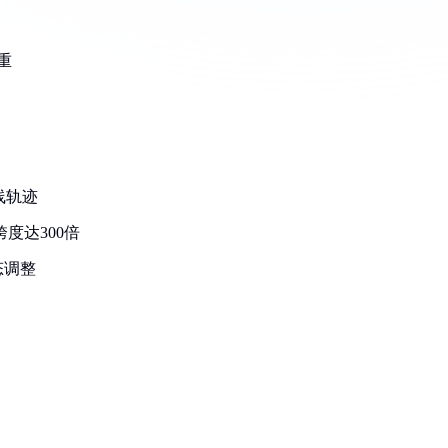
重
线轨迹
跨度达300倍
态调整