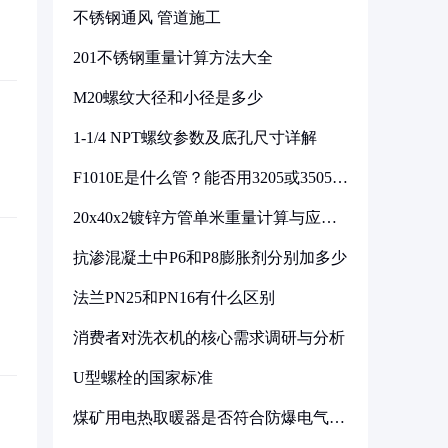
不锈钢通风 管道施工
201不锈钢重量计算方法大全
M20螺纹大径和小径是多少
1-1/4 NPT螺纹参数及底孔尺寸详解
F1010E是什么管？能否用3205或3505代
换
20x40x2镀锌方管单米重量计算与应用
分析
抗渗混凝土中P6和P8膨胀剂分别加多少
法兰PN25和PN16有什么区别
消费者对洗衣机的核心需求调研与分析
U型螺栓的国家标准
煤矿用电热取暖器是否符合防爆电气设
备标准