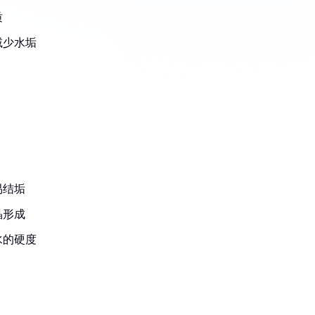
质
减少水垢
易结垢
晶形成
水的硬度