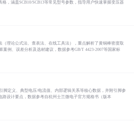
，涵盖SCB10/SCB13等常见型号参数，指导用户快速掌握变压器
法（理论公式法、查表法、在线工具法），重点解析了黄铜棒密度取
计算案例、误差分析及选材建议，数据参考GB/T 4423-2007等国家标
括各引脚定义、典型电压/电流值、内部逻辑关系等核心数据，并附引脚参
电路设计要点，数据参考自杭州士兰微电子官方规格书（版本