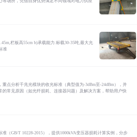
心等场所，凭借自身优势满足不同领域对电力供应
5m,栏板高55cm b)承载能力:标载30-35吨,最大允
标准
点分析千兆光模块的收光标准（典型值为-3dBm至-24dBm），并
常的常见原因（如光纤损耗、连接器问题）及解决方案，帮助用户快
/T 10228-2015），提供1000kVA变压器损耗计算实例，分步