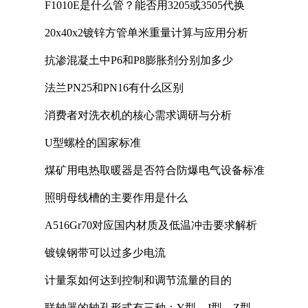
F1010E是什么管？能否用3205或3505代换
20x40x2镀锌方管单米重量计算与应用分析
抗渗混凝土中P6和P8膨胀剂分别加多少
法兰PN25和PN16有什么区别
消费者对洗衣机的核心需求调研与分析
U型螺栓的国家标准
煤矿用电热取暖器是否符合防爆电气设备标准
照明母线槽的主要作用是什么
A516Gr70对应国内材质及低温冲击要求解析
镀镍钢带可以过多少电流
计量泵如何达到控制和调节流量的目的
联轴器的轴孔形式有三种：Y型、J型、Z型