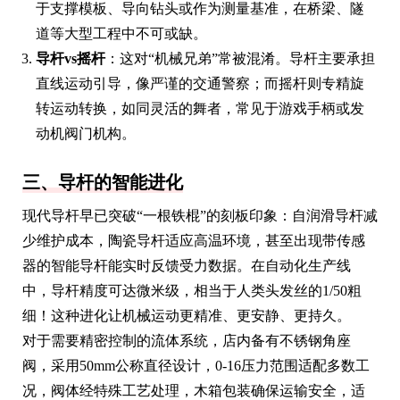
于支撑模板、导向钻头或作为测量基准，在桥梁、隧
道等大型工程中不可或缺。
导杆vs摇杆
：这对“机械兄弟”常被混淆。导杆主要承担
直线运动引导，像严谨的交通警察；而摇杆则专精旋
转运动转换，如同灵活的舞者，常见于游戏手柄或发
动机阀门机构。
三、导杆的智能进化
现代导杆早已突破“一根铁棍”的刻板印象：自润滑导杆减
少维护成本，陶瓷导杆适应高温环境，甚至出现带传感
器的智能导杆能实时反馈受力数据。在自动化生产线
中，导杆精度可达微米级，相当于人类头发丝的1/50粗
细！这种进化让机械运动更精准、更安静、更持久。
对于需要精密控制的流体系统，店内备有不锈钢角座
阀，采用50mm公称直径设计，0-16压力范围适配多数工
况，阀体经特殊工艺处理，木箱包装确保运输安全，适