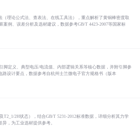
法（理论公式法、查表法、在线工具法），重点解析了黄铜棒密度取
计算案例、误差分析及选材建议，数据参考GB/T 4423-2007等国家标
括各引脚定义、典型电压/电流值、内部逻辑关系等核心数据，并附引脚参
电路设计要点，数据参考自杭州士兰微电子官方规格书（版本
_1/2H状态），结合GB/T 5231-2012标准数据，详细分析其力学
差异，为工业选材提供参考。