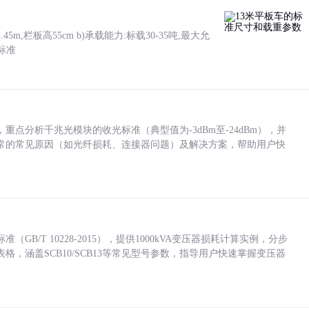
5m,栏板高55cm b)承载能力:标载30-35吨,最大允
标准
点分析千兆光模块的收光标准（典型值为-3dBm至-24dBm），并
常的常见原因（如光纤损耗、连接器问题）及解决方案，帮助用户快
/T 10228-2015），提供1000kVA变压器损耗计算实例，分步
，涵盖SCB10/SCB13等常见型号参数，指导用户快速掌握变压器