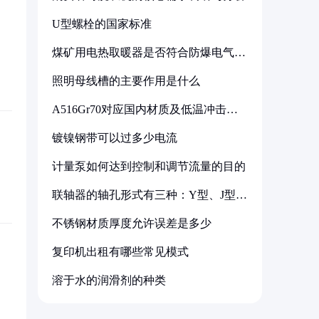
U型螺栓的国家标准
煤矿用电热取暖器是否符合防爆电气设
备标准
照明母线槽的主要作用是什么
A516Gr70对应国内材质及低温冲击要
求解析
镀镍钢带可以过多少电流
计量泵如何达到控制和调节流量的目的
联轴器的轴孔形式有三种：Y型、J型、
Z型
不锈钢材质厚度允许误差是多少
复印机出租有哪些常见模式
溶于水的润滑剂的种类