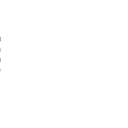
损
染
适
号