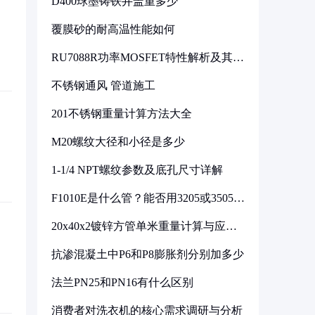
D400球墨铸铁井盖重多少
覆膜砂的耐高温性能如何
RU7088R功率MOSFET特性解析及其在
可调电源设计中的实践
不锈钢通风 管道施工
201不锈钢重量计算方法大全
M20螺纹大径和小径是多少
1-1/4 NPT螺纹参数及底孔尺寸详解
F1010E是什么管？能否用3205或3505代
换
20x40x2镀锌方管单米重量计算与应用
分析
抗渗混凝土中P6和P8膨胀剂分别加多少
法兰PN25和PN16有什么区别
消费者对洗衣机的核心需求调研与分析