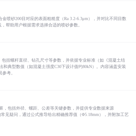
砂200目对应的表面粗糙度（Ra 3.2-6.3μm），并对比不同目数
业实践，帮助用户根据需求选择合适的喷砂参数。
力，包括螺杆直径、钻孔尺寸等参数，并依据专业标准（如《混凝土结
方法和典型数值（如混凝土强度C30下设计值约80kN）。内容涵盖安装
员参考。
底孔计算，包括外径、螺距、公差等关键参数，并提供专业数据来源
孔尺寸的常见疑问，通过公式推导给出精确推荐值（Φ5.18mm），并附加工艺