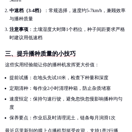
中速档（3-4档）
：常规选择，速度约5-7km/h，兼顾效率
与播种质量
注意事项
：土壤湿度大时降1个档位，种子间距要求严格
时建议用低速档
三、提升播种质量的小技巧
这些实用经验能让你的播种机发挥更大价值：
提前试播：在地头先试10米，检查下种量和深度
定期清种：每作业2小时清理种箱，防止杂质堵塞
速度恒定：保持匀速行驶，避免忽快忽慢影响播种均匀
度
保养要点：作业后及时清理泥土，链条每月润滑1次
最近店里新到的膜上点播机型挺受欢迎，支持1垄2行播