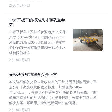
2026年8月4日
13米平板车的标准尺寸和载重参
数
13米平板车主要技术参数包括: a)外形
尺寸:长13m×宽2.45m,栏板高55cm b)
承载能力:标载30-35吨,最大允许总重
49吨 c)符合国家道路车辆外廓尺寸及
轴荷限值标准
2026年8月4日
光模块接收功率多少是正常
本文详细解答光模块接收功率的正常范围及影响因素，重
点分析千兆光模块的收光标准（典型值为-3dBm
至-24dBm），并提供不同速率光模块的参考值表格。同时
解释功率异常的常见原因（如光纤损耗、连接器问题）及
解决方案，帮助用户快速判断网络性能问题。
2026年8月4日