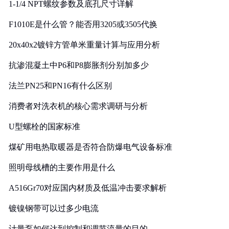
1-1/4 NPT螺纹参数及底孔尺寸详解
F1010E是什么管？能否用3205或3505代换
20x40x2镀锌方管单米重量计算与应用分析
抗渗混凝土中P6和P8膨胀剂分别加多少
法兰PN25和PN16有什么区别
消费者对洗衣机的核心需求调研与分析
U型螺栓的国家标准
煤矿用电热取暖器是否符合防爆电气设备标准
照明母线槽的主要作用是什么
A516Gr70对应国内材质及低温冲击要求解析
镀镍钢带可以过多少电流
计量泵如何达到控制和调节流量的目的