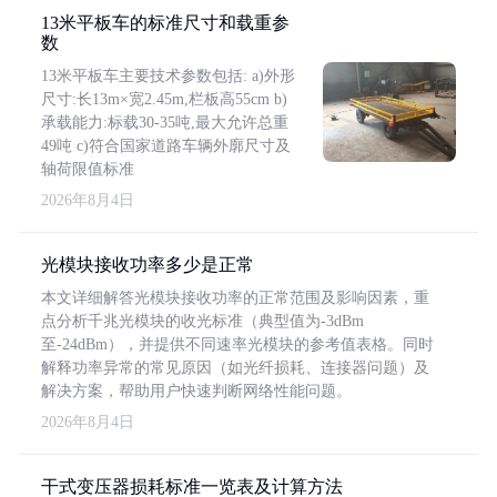
13米平板车的标准尺寸和载重参
数
13米平板车主要技术参数包括: a)外形
尺寸:长13m×宽2.45m,栏板高55cm b)
承载能力:标载30-35吨,最大允许总重
49吨 c)符合国家道路车辆外廓尺寸及
轴荷限值标准
2026年8月4日
光模块接收功率多少是正常
本文详细解答光模块接收功率的正常范围及影响因素，重
点分析千兆光模块的收光标准（典型值为-3dBm
至-24dBm），并提供不同速率光模块的参考值表格。同时
解释功率异常的常见原因（如光纤损耗、连接器问题）及
解决方案，帮助用户快速判断网络性能问题。
2026年8月4日
干式变压器损耗标准一览表及计算方法