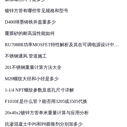
镀锌方管有哪些常见规格和型号
D400球墨铸铁井盖重多少
覆膜砂的耐高温性能如何
RU7088R功率MOSFET特性解析及其在可调电源设计中的
实践
不锈钢通风 管道施工
201不锈钢重量计算方法大全
M20螺纹大径和小径是多少
1-1/4 NPT螺纹参数及底孔尺寸详解
F1010E是什么管？能否用3205或3505代换
20x40x2镀锌方管单米重量计算与应用分析
抗渗混凝土中P6和P8膨胀剂分别加多少