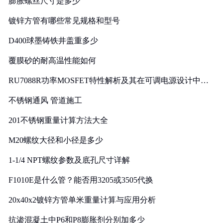
膨胀螺丝尺寸是多少
镀锌方管有哪些常见规格和型号
D400球墨铸铁井盖重多少
覆膜砂的耐高温性能如何
RU7088R功率MOSFET特性解析及其在可调电源设计中的
实践
不锈钢通风 管道施工
201不锈钢重量计算方法大全
M20螺纹大径和小径是多少
1-1/4 NPT螺纹参数及底孔尺寸详解
F1010E是什么管？能否用3205或3505代换
20x40x2镀锌方管单米重量计算与应用分析
抗渗混凝土中P6和P8膨胀剂分别加多少