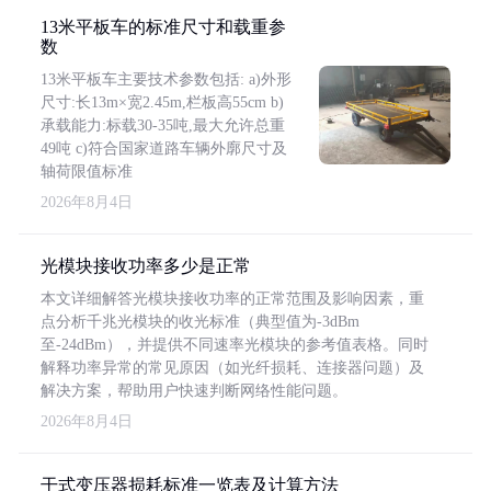
13米平板车的标准尺寸和载重参
数
13米平板车主要技术参数包括: a)外形
尺寸:长13m×宽2.45m,栏板高55cm b)
承载能力:标载30-35吨,最大允许总重
49吨 c)符合国家道路车辆外廓尺寸及
轴荷限值标准
2026年8月4日
光模块接收功率多少是正常
本文详细解答光模块接收功率的正常范围及影响因素，重
点分析千兆光模块的收光标准（典型值为-3dBm
至-24dBm），并提供不同速率光模块的参考值表格。同时
解释功率异常的常见原因（如光纤损耗、连接器问题）及
解决方案，帮助用户快速判断网络性能问题。
2026年8月4日
干式变压器损耗标准一览表及计算方法