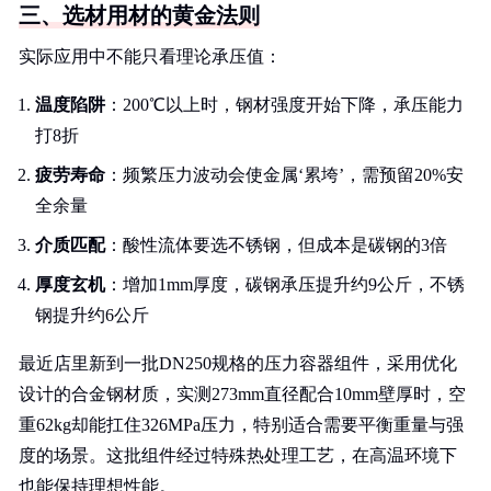
三、选材用材的黄金法则
实际应用中不能只看理论承压值：
温度陷阱
：200℃以上时，钢材强度开始下降，承压能力
打8折
疲劳寿命
：频繁压力波动会使金属‘累垮’，需预留20%安
全余量
介质匹配
：酸性流体要选不锈钢，但成本是碳钢的3倍
厚度玄机
：增加1mm厚度，碳钢承压提升约9公斤，不锈
钢提升约6公斤
最近店里新到一批DN250规格的压力容器组件，采用优化
设计的合金钢材质，实测273mm直径配合10mm壁厚时，空
重62kg却能扛住326MPa压力，特别适合需要平衡重量与强
度的场景。这批组件经过特殊热处理工艺，在高温环境下
也能保持理想性能。