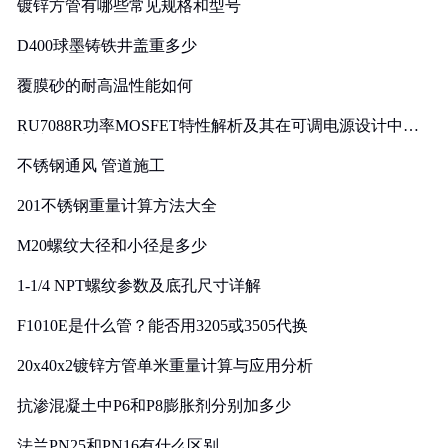
镀锌方管有哪些常见规格和型号
D400球墨铸铁井盖重多少
覆膜砂的耐高温性能如何
RU7088R功率MOSFET特性解析及其在可调电源设计中的
实践
不锈钢通风 管道施工
201不锈钢重量计算方法大全
M20螺纹大径和小径是多少
1-1/4 NPT螺纹参数及底孔尺寸详解
F1010E是什么管？能否用3205或3505代换
20x40x2镀锌方管单米重量计算与应用分析
抗渗混凝土中P6和P8膨胀剂分别加多少
法兰PN25和PN16有什么区别