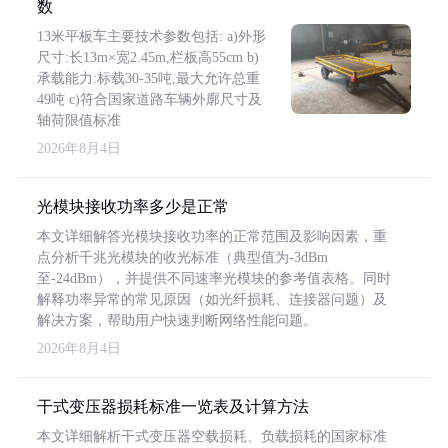
数
13米平板车主要技术参数包括: a)外形
尺寸:长13m×宽2.45m,栏板高55cm b)
承载能力:标载30-35吨,最大允许总重
49吨 c)符合国家道路车辆外廓尺寸及
轴荷限值标准
2026年8月4日
光模块接收功率多少是正常
本文详细解答光模块接收功率的正常范围及影响因素，重
点分析千兆光模块的收光标准（典型值为-3dBm
至-24dBm），并提供不同速率光模块的参考值表格。同时
解释功率异常的常见原因（如光纤损耗、连接器问题）及
解决方案，帮助用户快速判断网络性能问题。
2026年8月4日
干式变压器损耗标准一览表及计算方法
本文详细解析干式变压器空载损耗、负载损耗的国家标准