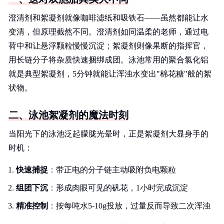
澄清剂和絮凝剂就像咖啡滤纸和吸铁石——虽然都能让水
变清，但原理截然不同。澄清剂如同温柔的老师，通过电
荷中和让悬浮颗粒慢慢沉淀；絮凝剂则像果断的指挥官，
用长链分子将杂质快速捆绑成团。泳池常用的聚合氯化铝
就是典型絮凝剂，5分钟就能让浑浊水变出"棉花糖"般的絮
状物。
二、泳池絮凝剂的魔法时刻
当阳光下的泳池泛起朦胧光晕时，正是絮凝剂大显身手的
时机：
快速捕捉
：带正电的分子链主动吸附负电颗粒
组团下沉
：形成肉眼可见的矾花，1小时完成沉淀
精准控制
：按每吨水5-10g投放，过量反而导致二次浑浊