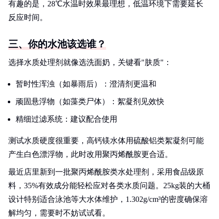
有趣的是，28℃水温时效果最理想，低温环境下需要延长
反应时间。
三、你的水池该选谁？
选择水质处理剂就像选洗面奶，关键看"肤质"：
暂时性浑浊（如暴雨后）：澄清剂更温和
顽固悬浮物（如藻类尸体）：絮凝剂见效快
精细过滤系统：建议配合使用
测试水质硬度很重要，高钙镁水体用硫酸铝类絮凝剂可能
产生白色漂浮物，此时改用聚丙烯酰胺更合适。
最近店里新到一批聚丙烯酰胺类水处理剂，采用食品级原
料，35%有效成分能轻松应对各类水质问题。25kg装的大桶
设计特别适合泳池等大水体维护，1.302g/cm³的密度确保溶
解均匀，需要时不妨试试看。