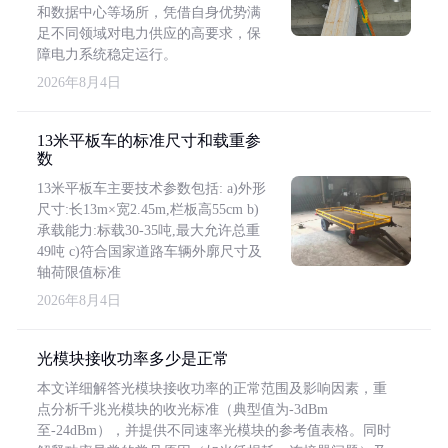
和数据中心等场所，凭借自身优势满
足不同领域对电力供应的高要求，保
障电力系统稳定运行。
2026年8月4日
13米平板车的标准尺寸和载重参
数
13米平板车主要技术参数包括: a)外形
尺寸:长13m×宽2.45m,栏板高55cm b)
承载能力:标载30-35吨,最大允许总重
49吨 c)符合国家道路车辆外廓尺寸及
轴荷限值标准
2026年8月4日
光模块接收功率多少是正常
本文详细解答光模块接收功率的正常范围及影响因素，重
点分析千兆光模块的收光标准（典型值为-3dBm
至-24dBm），并提供不同速率光模块的参考值表格。同时