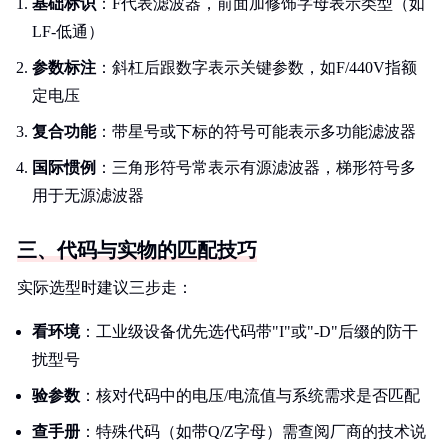
基础标识
：F代表滤波器，前面加修饰字母表示类型（如
LF-低通）
参数标注
：斜杠后跟数字表示关键参数，如F/440V指额
定电压
复合功能
：带星号或下标的符号可能表示多功能滤波器
国际惯例
：三角形符号常表示有源滤波器，梯形符号多
用于无源滤波器
三、代码与实物的匹配技巧
实际选型时建议三步走：
看环境
：工业级设备优先选代码带"I"或"-D"后缀的防干
扰型号
验参数
：核对代码中的电压/电流值与系统需求是否匹配
查手册
：特殊代码（如带Q/Z字母）需查阅厂商的技术说