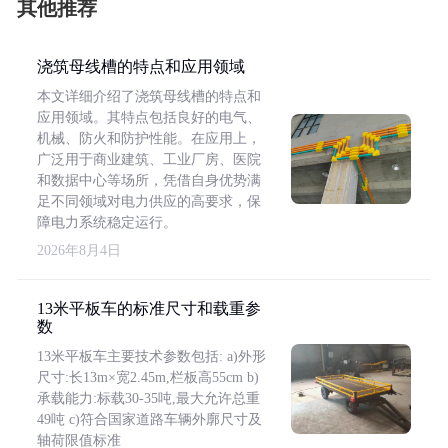
其他推荐
浇筑母线槽的特点和应用领域
本文详细介绍了浇筑母线槽的特点和
应用领域。其特点包括良好的电气、
机械、防火和防护性能。在应用上，
广泛用于商业建筑、工业厂房、医院
和数据中心等场所，凭借自身优势满
足不同领域对电力供应的高要求，保
障电力系统稳定运行。
2026年8月4日
13米平板车的标准尺寸和载重参
数
13米平板车主要技术参数包括: a)外形
尺寸:长13m×宽2.45m,栏板高55cm b)
承载能力:标载30-35吨,最大允许总重
49吨 c)符合国家道路车辆外廓尺寸及
轴荷限值标准