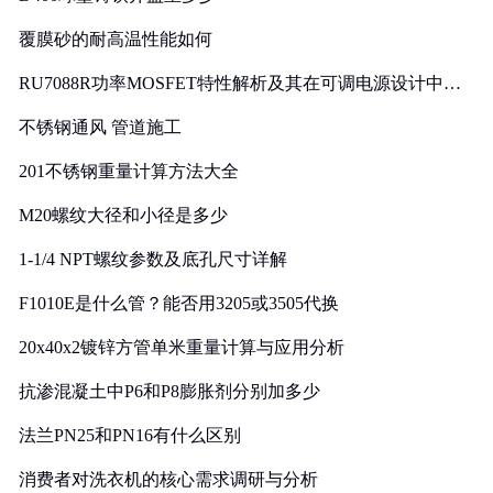
覆膜砂的耐高温性能如何
RU7088R功率MOSFET特性解析及其在可调电源设计中的
实践
不锈钢通风 管道施工
201不锈钢重量计算方法大全
M20螺纹大径和小径是多少
1-1/4 NPT螺纹参数及底孔尺寸详解
F1010E是什么管？能否用3205或3505代换
20x40x2镀锌方管单米重量计算与应用分析
抗渗混凝土中P6和P8膨胀剂分别加多少
法兰PN25和PN16有什么区别
消费者对洗衣机的核心需求调研与分析