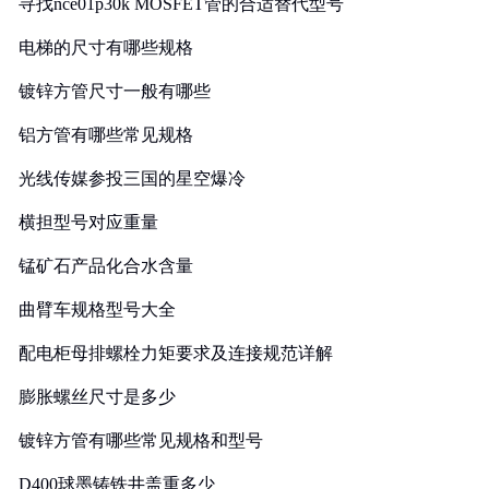
寻找nce01p30k MOSFET管的合适替代型号
电梯的尺寸有哪些规格
镀锌方管尺寸一般有哪些
铝方管有哪些常见规格
光线传媒参投三国的星空爆冷
横担型号对应重量
锰矿石产品化合水含量
曲臂车规格型号大全
配电柜母排螺栓力矩要求及连接规范详解
膨胀螺丝尺寸是多少
镀锌方管有哪些常见规格和型号
D400球墨铸铁井盖重多少