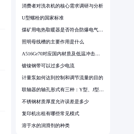
消费者对洗衣机的核心需求调研与分析
U型螺栓的国家标准
煤矿用电热取暖器是否符合防爆电气设
备标准
照明母线槽的主要作用是什么
A516Gr70对应国内材质及低温冲击要
求解析
镀镍钢带可以过多少电流
计量泵如何达到控制和调节流量的目的
联轴器的轴孔形式有三种：Y型、J型、
Z型
不锈钢材质厚度允许误差是多少
复印机出租有哪些常见模式
溶于水的润滑剂的种类