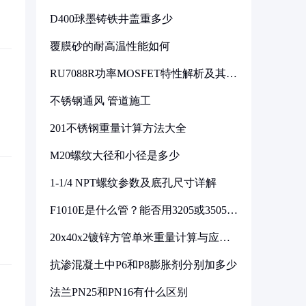
D400球墨铸铁井盖重多少
覆膜砂的耐高温性能如何
RU7088R功率MOSFET特性解析及其在
可调电源设计中的实践
不锈钢通风 管道施工
201不锈钢重量计算方法大全
M20螺纹大径和小径是多少
1-1/4 NPT螺纹参数及底孔尺寸详解
F1010E是什么管？能否用3205或3505代
换
20x40x2镀锌方管单米重量计算与应用
分析
抗渗混凝土中P6和P8膨胀剂分别加多少
法兰PN25和PN16有什么区别