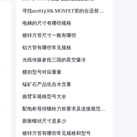
寻找nce01p30k MOSFET管的合适替代
型号
电梯的尺寸有哪些规格
镀锌方管尺寸一般有哪些
铝方管有哪些常见规格
光线传媒参投三国的星空爆冷
横担型号对应重量
锰矿石产品化合水含量
曲臂车规格型号大全
配电柜母排螺栓力矩要求及连接规范详
解
膨胀螺丝尺寸是多少
镀锌方管有哪些常见规格和型号