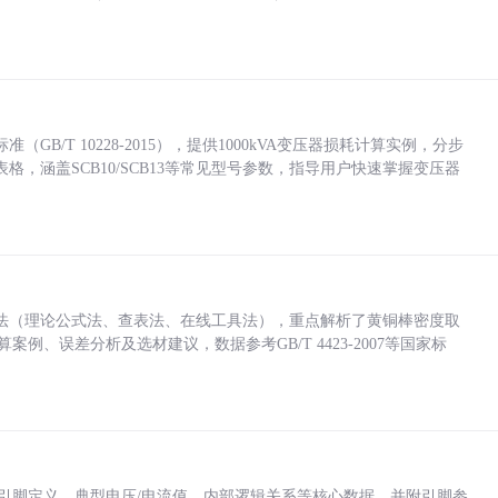
/T 10228-2015），提供1000kVA变压器损耗计算实例，分步
，涵盖SCB10/SCB13等常见型号参数，指导用户快速掌握变压器
法（理论公式法、查表法、在线工具法），重点解析了黄铜棒密度取
计算案例、误差分析及选材建议，数据参考GB/T 4423-2007等国家标
括各引脚定义、典型电压/电流值、内部逻辑关系等核心数据，并附引脚参