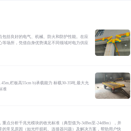
点包括良好的电气、机械、防火和防护性能。在应
心等场所，凭借自身优势满足不同领域对电力供应
5m,栏板高55cm b)承载能力:标载30-35吨,最大允
标准
点分析千兆光模块的收光标准（典型值为-3dBm至-24dBm），并
常的常见原因（如光纤损耗、连接器问题）及解决方案，帮助用户快