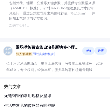
包括外径、螺距、公差等关键参数，并提供专业数据来源
（ASME B1.1标准）。针对1/4-36UNS螺纹底孔尺寸的常
见疑问，通过公式推导给出精确推荐值（Φ5.18mm），并
附加工艺建议与扩展知识。
2026年8月4日
围场满族蒙古族自治县新地乡小辉家
咨询
进店
庭农场
法人:佟建辉
通过真实性核验
位于河北承德围场县，主营土豆代收、马铃薯土豆等业务，2019
年成立，专业权威，经验丰富，服务马铃薯种植销售领域。
热门文章
无缝钢管的常用规格及壁厚
生活中常见的传感器有哪些呢