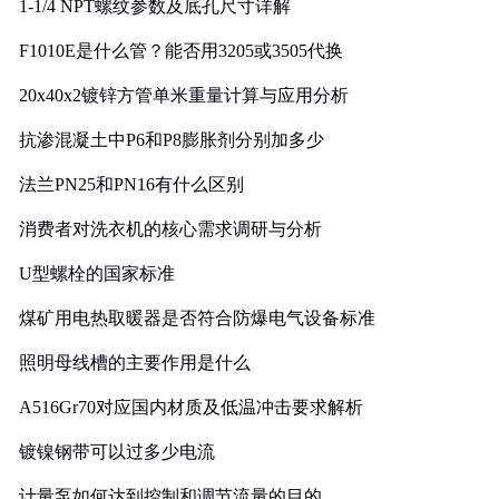
1-1/4 NPT螺纹参数及底孔尺寸详解
F1010E是什么管？能否用3205或3505代换
20x40x2镀锌方管单米重量计算与应用分析
抗渗混凝土中P6和P8膨胀剂分别加多少
法兰PN25和PN16有什么区别
消费者对洗衣机的核心需求调研与分析
U型螺栓的国家标准
煤矿用电热取暖器是否符合防爆电气设备标准
照明母线槽的主要作用是什么
A516Gr70对应国内材质及低温冲击要求解析
镀镍钢带可以过多少电流
计量泵如何达到控制和调节流量的目的