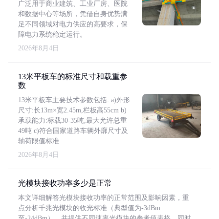
广泛用于商业建筑、工业厂房、医院
和数据中心等场所，凭借自身优势满
足不同领域对电力供应的高要求，保
障电力系统稳定运行。
2026年8月4日
13米平板车的标准尺寸和载重参
数
13米平板车主要技术参数包括: a)外形
尺寸:长13m×宽2.45m,栏板高55cm b)
承载能力:标载30-35吨,最大允许总重
49吨 c)符合国家道路车辆外廓尺寸及
轴荷限值标准
2026年8月4日
光模块接收功率多少是正常
本文详细解答光模块接收功率的正常范围及影响因素，重
点分析千兆光模块的收光标准（典型值为-3dBm
至-24dBm），并提供不同速率光模块的参考值表格。同时