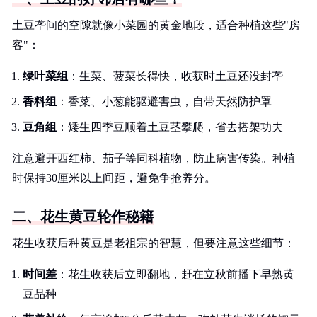
土豆垄间的空隙就像小菜园的黄金地段，适合种植这些"房
客"：
绿叶菜组
：生菜、菠菜长得快，收获时土豆还没封垄
香料组
：香菜、小葱能驱避害虫，自带天然防护罩
豆角组
：矮生四季豆顺着土豆茎攀爬，省去搭架功夫
注意避开西红柿、茄子等同科植物，防止病害传染。种植
时保持30厘米以上间距，避免争抢养分。
二、花生黄豆轮作秘籍
花生收获后种黄豆是老祖宗的智慧，但要注意这些细节：
时间差
：花生收获后立即翻地，赶在立秋前播下早熟黄
豆品种