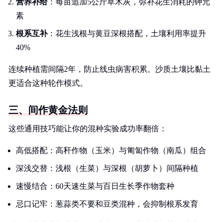
营养补给
：每亩追加5公斤草木灰，弥补花生消耗的钾元
素
根系互补
：花生浅根与黄豆深根搭配，土壤利用率提升
40%
连续种植需间隔2年，防止线虫病害积累。沙质土壤比黏土
更适合这种轮作模式。
三、间作黄金法则
这些通用技巧能让你的混种实验成功率翻倍：
高低搭配：高秆作物（玉米）与匍匐作物（南瓜）组合
深浅交替：浅根（生菜）与深根（胡萝卜）间隔种植
速慢结合：60天速生菜与百日生长季作物套种
忌口记牢：葱蒜类不要和豆类混种，会抑制根系发育