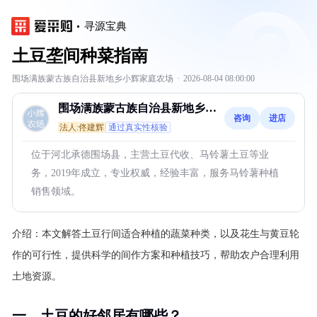
寻源宝典
土豆垄间种菜指南
围场满族蒙古族自治县新地乡小辉家庭农场
·
2026-08-04 08:00:00
围场满族蒙古族自治县新地乡小
咨询
进店
辉家庭农场
法人:佟建辉
通过真实性核验
位于河北承德围场县，主营土豆代收、马铃薯土豆等业
务，2019年成立，专业权威，经验丰富，服务马铃薯种植
销售领域。
介绍：
本文解答土豆行间适合种植的蔬菜种类，以及花生与黄豆轮
作的可行性，提供科学的间作方案和种植技巧，帮助农户合理利用
土地资源。
一、土豆的好邻居有哪些？