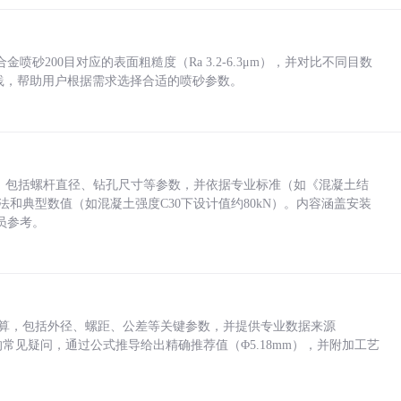
砂200目对应的表面粗糙度（Ra 3.2-6.3μm），并对比不同目数
业实践，帮助用户根据需求选择合适的喷砂参数。
力，包括螺杆直径、钻孔尺寸等参数，并依据专业标准（如《混凝土结
方法和典型数值（如混凝土强度C30下设计值约80kN）。内容涵盖安装
员参考。
底孔计算，包括外径、螺距、公差等关键参数，并提供专业数据来源
孔尺寸的常见疑问，通过公式推导给出精确推荐值（Φ5.18mm），并附加工艺