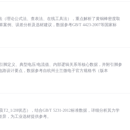
法（理论公式法、查表法、在线工具法），重点解析了黄铜棒密度取
计算案例、误差分析及选材建议，数据参考GB/T 4423-2007等国家标
括各引脚定义、典型电压/电流值、内部逻辑关系等核心数据，并附引脚参
电路设计要点，数据参考自杭州士兰微电子官方规格书（版本
_1/2H状态），结合GB/T 5231-2012标准数据，详细分析其力学
差异，为工业选材提供参考。