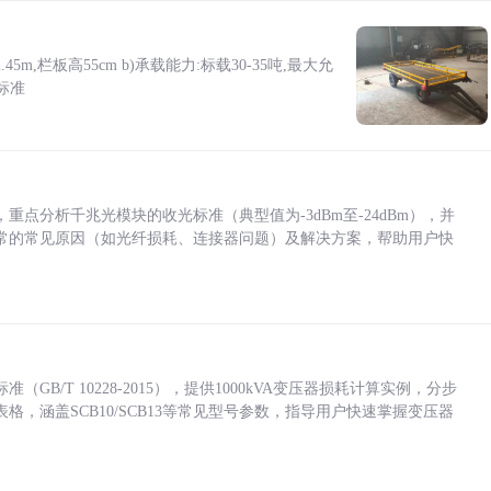
5m,栏板高55cm b)承载能力:标载30-35吨,最大允
标准
点分析千兆光模块的收光标准（典型值为-3dBm至-24dBm），并
常的常见原因（如光纤损耗、连接器问题）及解决方案，帮助用户快
/T 10228-2015），提供1000kVA变压器损耗计算实例，分步
，涵盖SCB10/SCB13等常见型号参数，指导用户快速掌握变压器