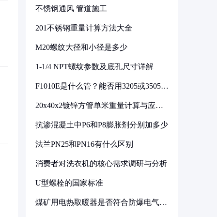
不锈钢通风 管道施工
201不锈钢重量计算方法大全
M20螺纹大径和小径是多少
1-1/4 NPT螺纹参数及底孔尺寸详解
F1010E是什么管？能否用3205或3505代
换
20x40x2镀锌方管单米重量计算与应用
分析
抗渗混凝土中P6和P8膨胀剂分别加多少
法兰PN25和PN16有什么区别
消费者对洗衣机的核心需求调研与分析
U型螺栓的国家标准
煤矿用电热取暖器是否符合防爆电气设
备标准