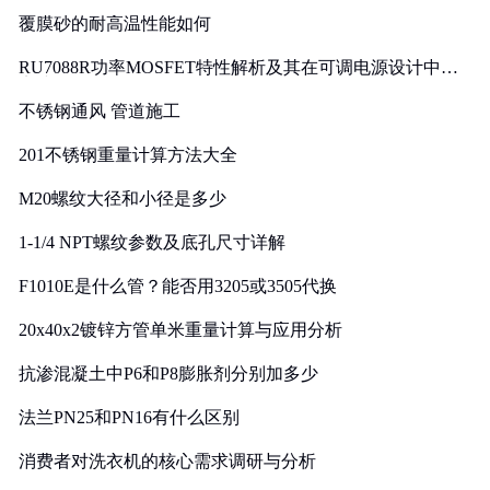
覆膜砂的耐高温性能如何
RU7088R功率MOSFET特性解析及其在可调电源设计中的
实践
不锈钢通风 管道施工
201不锈钢重量计算方法大全
M20螺纹大径和小径是多少
1-1/4 NPT螺纹参数及底孔尺寸详解
F1010E是什么管？能否用3205或3505代换
20x40x2镀锌方管单米重量计算与应用分析
抗渗混凝土中P6和P8膨胀剂分别加多少
法兰PN25和PN16有什么区别
消费者对洗衣机的核心需求调研与分析