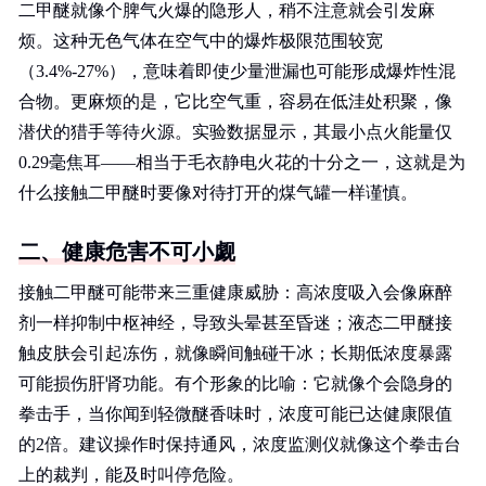
二甲醚就像个脾气火爆的隐形人，稍不注意就会引发麻
烦。这种无色气体在空气中的爆炸极限范围较宽
（3.4%-27%），意味着即使少量泄漏也可能形成爆炸性混
合物。更麻烦的是，它比空气重，容易在低洼处积聚，像
潜伏的猎手等待火源。实验数据显示，其最小点火能量仅
0.29毫焦耳——相当于毛衣静电火花的十分之一，这就是为
什么接触二甲醚时要像对待打开的煤气罐一样谨慎。
二、健康危害不可小觑
接触二甲醚可能带来三重健康威胁：高浓度吸入会像麻醉
剂一样抑制中枢神经，导致头晕甚至昏迷；液态二甲醚接
触皮肤会引起冻伤，就像瞬间触碰干冰；长期低浓度暴露
可能损伤肝肾功能。有个形象的比喻：它就像个会隐身的
拳击手，当你闻到轻微醚香味时，浓度可能已达健康限值
的2倍。建议操作时保持通风，浓度监测仪就像这个拳击台
上的裁判，能及时叫停危险。