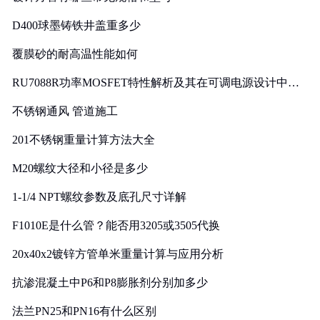
D400球墨铸铁井盖重多少
覆膜砂的耐高温性能如何
RU7088R功率MOSFET特性解析及其在可调电源设计中的
实践
不锈钢通风 管道施工
201不锈钢重量计算方法大全
M20螺纹大径和小径是多少
1-1/4 NPT螺纹参数及底孔尺寸详解
F1010E是什么管？能否用3205或3505代换
20x40x2镀锌方管单米重量计算与应用分析
抗渗混凝土中P6和P8膨胀剂分别加多少
法兰PN25和PN16有什么区别