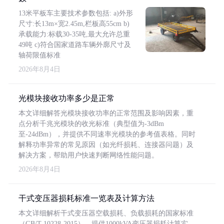
13米平板车主要技术参数包括: a)外形
尺寸:长13m×宽2.45m,栏板高55cm b)
承载能力:标载30-35吨,最大允许总重
49吨 c)符合国家道路车辆外廓尺寸及
轴荷限值标准
2026年8月4日
光模块接收功率多少是正常
本文详细解答光模块接收功率的正常范围及影响因素，重
点分析千兆光模块的收光标准（典型值为-3dBm
至-24dBm），并提供不同速率光模块的参考值表格。同时
解释功率异常的常见原因（如光纤损耗、连接器问题）及
解决方案，帮助用户快速判断网络性能问题。
2026年8月4日
干式变压器损耗标准一览表及计算方法
本文详细解析干式变压器空载损耗、负载损耗的国家标准
（GB/T 10228-2015），提供1000kVA变压器损耗计算实