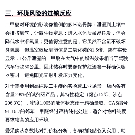
三、环境风险的连锁反应
二甲醚对环境的影响像推倒的多米诺骨牌：泄漏到土壤中
会排挤氧气，让微生物窒息；进入水体后虽易挥发，但会
降低水中溶氧量；更值得注意的是，它虽然不含氯不破坏
臭氧层，但温室效应潜能值是二氧化碳的1.5倍。曾有实验
显示，1公斤泄漏的二甲醚在大气中的增温效果相当于驾驶
汽车行驶50公里。因此储存时要像保护红酒窖一样确保容
器密封，避免阳光直射引发压力变化。
对于需要用到高纯度二甲醚的实验或工业场景，店内备有
含量≥99%的试剂级产品，其特性稳定（熔点15℃、沸点
206.3℃），密度1.005的液体状态便于精确量取。CAS编号
91-16-7的邻苯二甲醚经过严格纯化处理，适合对物料纯度
要求较高的应用环境。
爱采购从参数比对到价格分析，各项功能贴心又实用，助