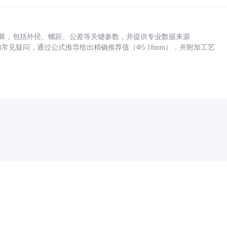
底孔计算，包括外径、螺距、公差等关键参数，并提供专业数据来源
孔尺寸的常见疑问，通过公式推导给出精确推荐值（Φ5.18mm），并附加工艺
药品医疗器械网络信息服务备案(京)网药械信息备字（2021）第00159号
京ICP证030173号
京公网安备11000002000001号