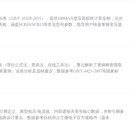
/T 10228-2015），提供1000kVA变压器损耗计算实例，分步
，涵盖SCB10/SCB13等常见型号参数，指导用户快速掌握变压器
法（理论公式法、查表法、在线工具法），重点解析了黄铜棒密度取
计算案例、误差分析及选材建议，数据参考GB/T 4423-2007等国家标
括各引脚定义、典型电压/电流值、内部逻辑关系等核心数据，并附引脚参
电路设计要点，数据参考自杭州士兰微电子官方规格书（版本