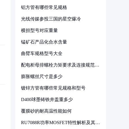
铝方管有哪些常见规格
光线传媒参投三国的星空爆冷
横担型号对应重量
锰矿石产品化合水含量
曲臂车规格型号大全
配电柜母排螺栓力矩要求及连接规范详
解
膨胀螺丝尺寸是多少
镀锌方管有哪些常见规格和型号
D400球墨铸铁井盖重多少
覆膜砂的耐高温性能如何
RU7088R功率MOSFET特性解析及其在
可调电源设计中的实践