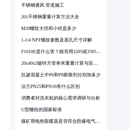
不锈钢通风 管道施工
201不锈钢重量计算方法大全
M20螺纹大径和小径是多少
1-1/4 NPT螺纹参数及底孔尺寸详解
F1010E是什么管？能否用3205或3505代
换
20x40x2镀锌方管单米重量计算与应用
分析
抗渗混凝土中P6和P8膨胀剂分别加多少
法兰PN25和PN16有什么区别
消费者对洗衣机的核心需求调研与分析
U型螺栓的国家标准
煤矿用电热取暖器是否符合防爆电气设
备标准