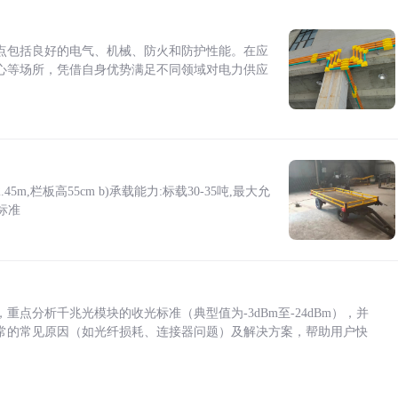
点包括良好的电气、机械、防火和防护性能。在应
心等场所，凭借自身优势满足不同领域对电力供应
5m,栏板高55cm b)承载能力:标载30-35吨,最大允
标准
点分析千兆光模块的收光标准（典型值为-3dBm至-24dBm），并
常的常见原因（如光纤损耗、连接器问题）及解决方案，帮助用户快