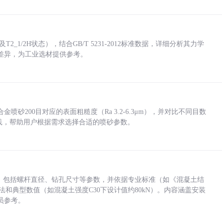
_1/2H状态），结合GB/T 5231-2012标准数据，详细分析其力学
差异，为工业选材提供参考。
砂200目对应的表面粗糙度（Ra 3.2-6.3μm），并对比不同目数
业实践，帮助用户根据需求选择合适的喷砂参数。
力，包括螺杆直径、钻孔尺寸等参数，并依据专业标准（如《混凝土结
方法和典型数值（如混凝土强度C30下设计值约80kN）。内容涵盖安装
员参考。