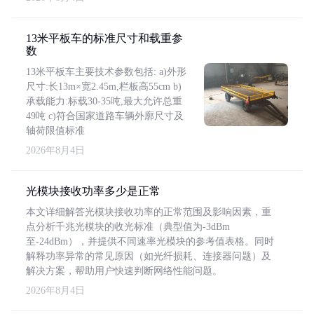
13米平板车的标准尺寸和载重参
数
13米平板车主要技术参数包括: a)外形
尺寸:长13m×宽2.45m,栏板高55cm b)
承载能力:标载30-35吨,最大允许总重
49吨 c)符合国家道路车辆外廓尺寸及
轴荷限值标准
2026年8月4日
光模块接收功率多少是正常
本文详细解答光模块接收功率的正常范围及影响因素，重
点分析千兆光模块的收光标准（典型值为-3dBm
至-24dBm），并提供不同速率光模块的参考值表格。同时
解释功率异常的常见原因（如光纤损耗、连接器问题）及
解决方案，帮助用户快速判断网络性能问题。
2026年8月4日