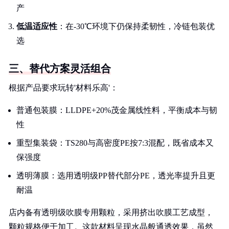
产
低温适应性
：在-30℃环境下仍保持柔韧性，冷链包装优
选
三、替代方案灵活组合
根据产品要求玩转'材料乐高'：
普通包装膜：LLDPE+20%茂金属线性料，平衡成本与韧
性
重型集装袋：TS280与高密度PE按7:3混配，既省成本又
保强度
透明薄膜：选用透明级PP替代部分PE，透光率提升且更
耐温
店内备有透明级吹膜专用颗粒，采用挤出吹膜工艺成型，
颗粒规格便于加工。这款材料呈现水晶般通透效果，虽然