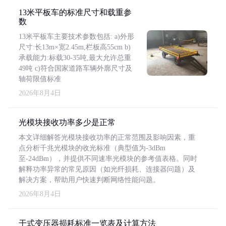
13米平板车的标准尺寸和载重参
数
13米平板车主要技术参数包括: a)外形
尺寸:长13m×宽2.45m,栏板高55cm b)
承载能力:标载30-35吨,最大允许总重
49吨 c)符合国家道路车辆外廓尺寸及
轴荷限值标准
2026年8月4日
光模块接收功率多少是正常
本文详细解答光模块接收功率的正常范围及影响因素，重
点分析千兆光模块的收光标准（典型值为-3dBm
至-24dBm），并提供不同速率光模块的参考值表格。同时
解释功率异常的常见原因（如光纤损耗、连接器问题）及
解决方案，帮助用户快速判断网络性能问题。
2026年8月4日
干式变压器损耗标准一览表及计算方法