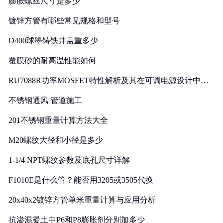
膨胀螺丝尺寸是多少
镀锌方管有哪些常见规格和型号
D400球墨铸铁井盖重多少
覆膜砂的耐高温性能如何
RU7088R功率MOSFET特性解析及其在可调电源设计中的
实践
不锈钢通风 管道施工
201不锈钢重量计算方法大全
M20螺纹大径和小径是多少
1-1/4 NPT螺纹参数及底孔尺寸详解
F1010E是什么管？能否用3205或3505代换
20x40x2镀锌方管单米重量计算与应用分析
抗渗混凝土中P6和P8膨胀剂分别加多少