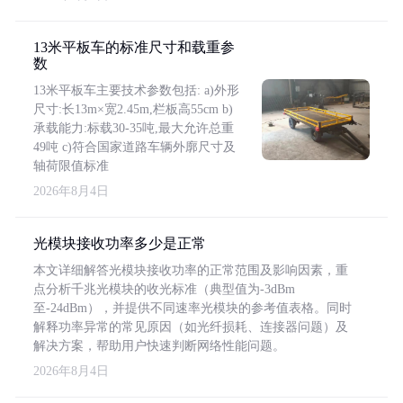
13米平板车的标准尺寸和载重参
数
13米平板车主要技术参数包括: a)外形
尺寸:长13m×宽2.45m,栏板高55cm b)
承载能力:标载30-35吨,最大允许总重
49吨 c)符合国家道路车辆外廓尺寸及
轴荷限值标准
2026年8月4日
光模块接收功率多少是正常
本文详细解答光模块接收功率的正常范围及影响因素，重
点分析千兆光模块的收光标准（典型值为-3dBm
至-24dBm），并提供不同速率光模块的参考值表格。同时
解释功率异常的常见原因（如光纤损耗、连接器问题）及
解决方案，帮助用户快速判断网络性能问题。
2026年8月4日