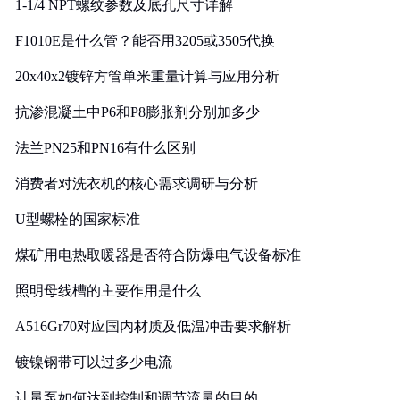
1-1/4 NPT螺纹参数及底孔尺寸详解
F1010E是什么管？能否用3205或3505代换
20x40x2镀锌方管单米重量计算与应用分析
抗渗混凝土中P6和P8膨胀剂分别加多少
法兰PN25和PN16有什么区别
消费者对洗衣机的核心需求调研与分析
U型螺栓的国家标准
煤矿用电热取暖器是否符合防爆电气设备标准
照明母线槽的主要作用是什么
A516Gr70对应国内材质及低温冲击要求解析
镀镍钢带可以过多少电流
计量泵如何达到控制和调节流量的目的