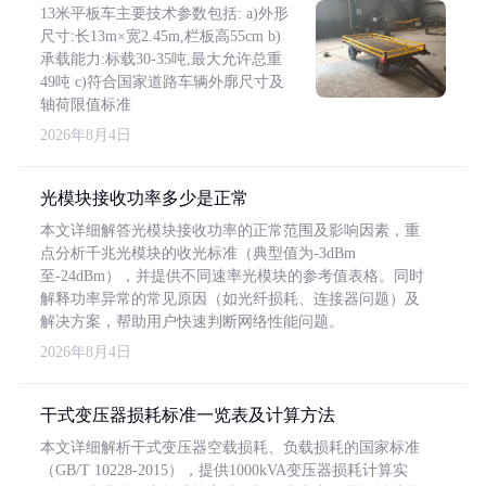
13米平板车主要技术参数包括: a)外形
尺寸:长13m×宽2.45m,栏板高55cm b)
承载能力:标载30-35吨,最大允许总重
49吨 c)符合国家道路车辆外廓尺寸及
轴荷限值标准
2026年8月4日
光模块接收功率多少是正常
本文详细解答光模块接收功率的正常范围及影响因素，重
点分析千兆光模块的收光标准（典型值为-3dBm
至-24dBm），并提供不同速率光模块的参考值表格。同时
解释功率异常的常见原因（如光纤损耗、连接器问题）及
解决方案，帮助用户快速判断网络性能问题。
2026年8月4日
干式变压器损耗标准一览表及计算方法
本文详细解析干式变压器空载损耗、负载损耗的国家标准
（GB/T 10228-2015），提供1000kVA变压器损耗计算实