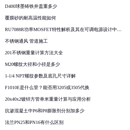
D400球墨铸铁井盖重多少
覆膜砂的耐高温性能如何
RU7088R功率MOSFET特性解析及其在可调电源设计中的
实践
不锈钢通风 管道施工
201不锈钢重量计算方法大全
M20螺纹大径和小径是多少
1-1/4 NPT螺纹参数及底孔尺寸详解
F1010E是什么管？能否用3205或3505代换
20x40x2镀锌方管单米重量计算与应用分析
抗渗混凝土中P6和P8膨胀剂分别加多少
法兰PN25和PN16有什么区别