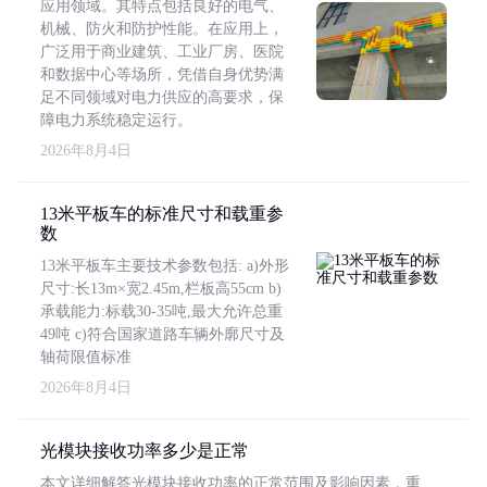
应用领域。其特点包括良好的电气、
机械、防火和防护性能。在应用上，
广泛用于商业建筑、工业厂房、医院
和数据中心等场所，凭借自身优势满
足不同领域对电力供应的高要求，保
障电力系统稳定运行。
2026年8月4日
13米平板车的标准尺寸和载重参
数
13米平板车主要技术参数包括: a)外形
尺寸:长13m×宽2.45m,栏板高55cm b)
承载能力:标载30-35吨,最大允许总重
49吨 c)符合国家道路车辆外廓尺寸及
轴荷限值标准
2026年8月4日
光模块接收功率多少是正常
本文详细解答光模块接收功率的正常范围及影响因素，重