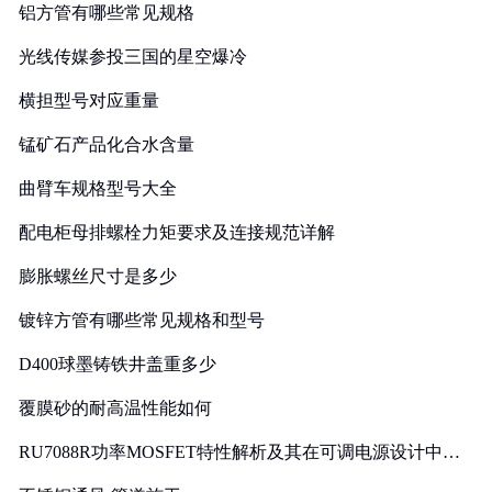
铝方管有哪些常见规格
光线传媒参投三国的星空爆冷
横担型号对应重量
锰矿石产品化合水含量
曲臂车规格型号大全
配电柜母排螺栓力矩要求及连接规范详解
膨胀螺丝尺寸是多少
镀锌方管有哪些常见规格和型号
D400球墨铸铁井盖重多少
覆膜砂的耐高温性能如何
RU7088R功率MOSFET特性解析及其在可调电源设计中的
实践