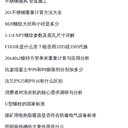
不锈钢通风 管道施工
201不锈钢重量计算方法大全
M20螺纹大径和小径是多少
1-1/4 NPT螺纹参数及底孔尺寸详解
F1010E是什么管？能否用3205或3505代换
20x40x2镀锌方管单米重量计算与应用分析
抗渗混凝土中P6和P8膨胀剂分别加多少
法兰PN25和PN16有什么区别
消费者对洗衣机的核心需求调研与分析
U型螺栓的国家标准
煤矿用电热取暖器是否符合防爆电气设备标准
照明母线槽的主要作用是什么