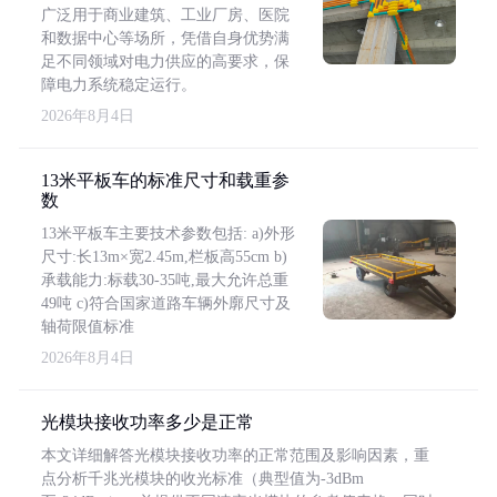
广泛用于商业建筑、工业厂房、医院
和数据中心等场所，凭借自身优势满
足不同领域对电力供应的高要求，保
障电力系统稳定运行。
2026年8月4日
13米平板车的标准尺寸和载重参
数
13米平板车主要技术参数包括: a)外形
尺寸:长13m×宽2.45m,栏板高55cm b)
承载能力:标载30-35吨,最大允许总重
49吨 c)符合国家道路车辆外廓尺寸及
轴荷限值标准
2026年8月4日
光模块接收功率多少是正常
本文详细解答光模块接收功率的正常范围及影响因素，重
点分析千兆光模块的收光标准（典型值为-3dBm