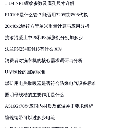
1-1/4 NPT螺纹参数及底孔尺寸详解
F1010E是什么管？能否用3205或3505代换
20x40x2镀锌方管单米重量计算与应用分析
抗渗混凝土中P6和P8膨胀剂分别加多少
法兰PN25和PN16有什么区别
消费者对洗衣机的核心需求调研与分析
U型螺栓的国家标准
煤矿用电热取暖器是否符合防爆电气设备标准
照明母线槽的主要作用是什么
A516Gr70对应国内材质及低温冲击要求解析
镀镍钢带可以过多少电流