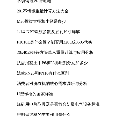
不锈钢通风 管道施工
201不锈钢重量计算方法大全
M20螺纹大径和小径是多少
1-1/4 NPT螺纹参数及底孔尺寸详解
F1010E是什么管？能否用3205或3505代换
20x40x2镀锌方管单米重量计算与应用分析
抗渗混凝土中P6和P8膨胀剂分别加多少
法兰PN25和PN16有什么区别
消费者对洗衣机的核心需求调研与分析
U型螺栓的国家标准
煤矿用电热取暖器是否符合防爆电气设备标准
照明母线槽的主要作用是什么