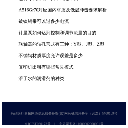
A516Gr70对应国内材质及低温冲击要求解析
镀镍钢带可以过多少电流
计量泵如何达到控制和调节流量的目的
联轴器的轴孔形式有三种：Y型、J型、Z型
不锈钢材质厚度允许误差是多少
复印机出租有哪些常见模式
溶于水的润滑剂的种类
药品医疗器械网络信息服务备案(京)网药械信息备字（2021）第00159号
京ICP证030173号
京公网安备11000002000001号