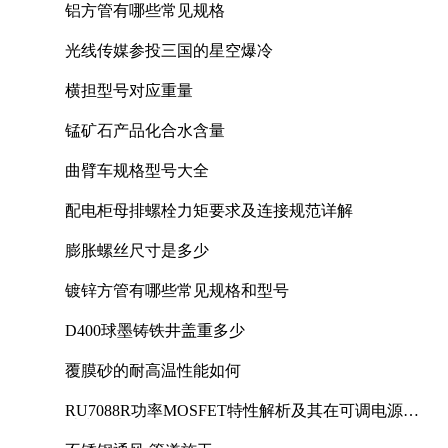
铝方管有哪些常见规格
光线传媒参投三国的星空爆冷
横担型号对应重量
锰矿石产品化合水含量
曲臂车规格型号大全
配电柜母排螺栓力矩要求及连接规范详解
膨胀螺丝尺寸是多少
镀锌方管有哪些常见规格和型号
D400球墨铸铁井盖重多少
覆膜砂的耐高温性能如何
RU7088R功率MOSFET特性解析及其在可调电源设
计中的实践