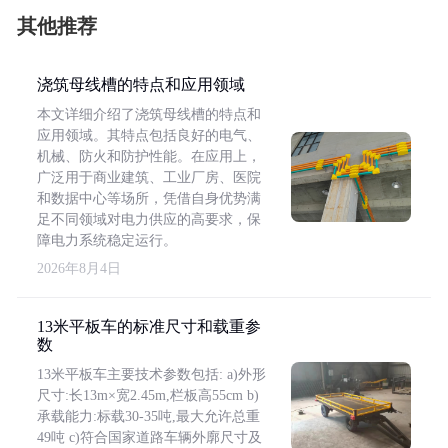
其他推荐
浇筑母线槽的特点和应用领域
本文详细介绍了浇筑母线槽的特点和
应用领域。其特点包括良好的电气、
机械、防火和防护性能。在应用上，
广泛用于商业建筑、工业厂房、医院
和数据中心等场所，凭借自身优势满
足不同领域对电力供应的高要求，保
障电力系统稳定运行。
2026年8月4日
13米平板车的标准尺寸和载重参
数
13米平板车主要技术参数包括: a)外形
尺寸:长13m×宽2.45m,栏板高55cm b)
承载能力:标载30-35吨,最大允许总重
49吨 c)符合国家道路车辆外廓尺寸及