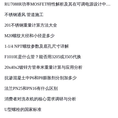
RU7088R功率MOSFET特性解析及其在可调电源设计中的
实践
不锈钢通风 管道施工
201不锈钢重量计算方法大全
M20螺纹大径和小径是多少
1-1/4 NPT螺纹参数及底孔尺寸详解
F1010E是什么管？能否用3205或3505代换
20x40x2镀锌方管单米重量计算与应用分析
抗渗混凝土中P6和P8膨胀剂分别加多少
法兰PN25和PN16有什么区别
消费者对洗衣机的核心需求调研与分析
U型螺栓的国家标准