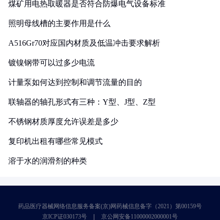
煤矿用电热取暖器是否符合防爆电气设备标准
照明母线槽的主要作用是什么
A516Gr70对应国内材质及低温冲击要求解析
镀镍钢带可以过多少电流
计量泵如何达到控制和调节流量的目的
联轴器的轴孔形式有三种：Y型、J型、Z型
不锈钢材质厚度允许误差是多少
复印机出租有哪些常见模式
溶于水的润滑剂的种类
药品医疗器械网络信息服务备案(京)网药械信息备字（2021）第00159号
京ICP证030173号
京公网安备11000002000001号