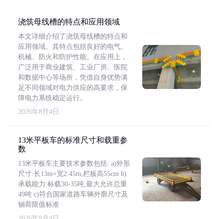
浇筑母线槽的特点和应用领域
本文详细介绍了浇筑母线槽的特点和
应用领域。其特点包括良好的电气、
机械、防火和防护性能。在应用上，
广泛用于商业建筑、工业厂房、医院
和数据中心等场所，凭借自身优势满
足不同领域对电力供应的高要求，保
障电力系统稳定运行。
2026年8月4日
13米平板车的标准尺寸和载重参
数
13米平板车主要技术参数包括: a)外形
尺寸:长13m×宽2.45m,栏板高55cm b)
承载能力:标载30-35吨,最大允许总重
49吨 c)符合国家道路车辆外廓尺寸及
轴荷限值标准
2026年8月4日