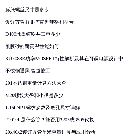
膨胀螺丝尺寸是多少
镀锌方管有哪些常见规格和型号
D400球墨铸铁井盖重多少
覆膜砂的耐高温性能如何
RU7088R功率MOSFET特性解析及其在可调电源设计中的
实践
不锈钢通风 管道施工
201不锈钢重量计算方法大全
M20螺纹大径和小径是多少
1-1/4 NPT螺纹参数及底孔尺寸详解
F1010E是什么管？能否用3205或3505代换
20x40x2镀锌方管单米重量计算与应用分析