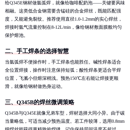
给Q345E钢材做氩弧焊，就像给咖啡配奶泡——关键要风味
相融。这类低合金钢需要含锰硅的合金焊丝，既能匹配强
度，又能避免裂纹。推荐使用直径1.0-1.2mm的实心焊丝，
焊接时氩气流量控制在8-12L/min，像给钢材敷面膜般均匀
保护熔池。
二、手工焊条的选择智慧
当氩弧焊不便操作时，手工焊条也能胜任。碱性焊条适合
全位置焊接，操作时注意保持短弧；酸性焊条更适合平焊
位置，飞溅小但熔深稍浅。预热150℃左右能让焊接更顺
滑，就像给钢材做热身运动。
三、Q345B的焊丝微调策略
Q345B与Q345E就像兄弟车型，焊材选择大同小异。由于碳
当量略低，可适当减少预热温度。若工件较薄，选用0.8mm
细焊丝能获得更精致的焊缝。记住保持层间温度不超过