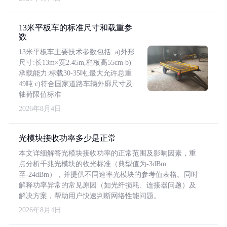
13米平板车的标准尺寸和载重参
数
13米平板车主要技术参数包括: a)外形
尺寸:长13m×宽2.45m,栏板高55cm b)
承载能力:标载30-35吨,最大允许总重
49吨 c)符合国家道路车辆外廓尺寸及
轴荷限值标准
2026年8月4日
光模块接收功率多少是正常
本文详细解答光模块接收功率的正常范围及影响因素，重
点分析千兆光模块的收光标准（典型值为-3dBm
至-24dBm），并提供不同速率光模块的参考值表格。同时
解释功率异常的常见原因（如光纤损耗、连接器问题）及
解决方案，帮助用户快速判断网络性能问题。
2026年8月4日