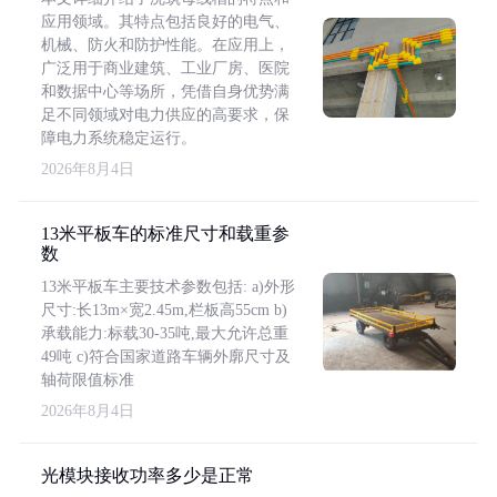
应用领域。其特点包括良好的电气、
机械、防火和防护性能。在应用上，
广泛用于商业建筑、工业厂房、医院
和数据中心等场所，凭借自身优势满
足不同领域对电力供应的高要求，保
障电力系统稳定运行。
2026年8月4日
13米平板车的标准尺寸和载重参
数
13米平板车主要技术参数包括: a)外形
尺寸:长13m×宽2.45m,栏板高55cm b)
承载能力:标载30-35吨,最大允许总重
49吨 c)符合国家道路车辆外廓尺寸及
轴荷限值标准
2026年8月4日
光模块接收功率多少是正常