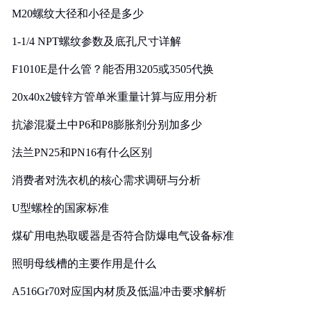
M20螺纹大径和小径是多少
1-1/4 NPT螺纹参数及底孔尺寸详解
F1010E是什么管？能否用3205或3505代换
20x40x2镀锌方管单米重量计算与应用分析
抗渗混凝土中P6和P8膨胀剂分别加多少
法兰PN25和PN16有什么区别
消费者对洗衣机的核心需求调研与分析
U型螺栓的国家标准
煤矿用电热取暖器是否符合防爆电气设备标准
照明母线槽的主要作用是什么
A516Gr70对应国内材质及低温冲击要求解析