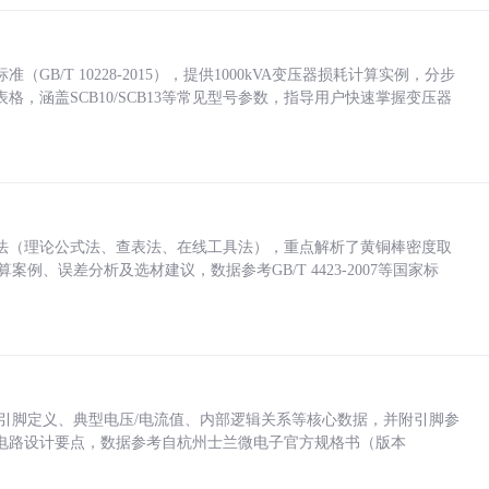
/T 10228-2015），提供1000kVA变压器损耗计算实例，分步
，涵盖SCB10/SCB13等常见型号参数，指导用户快速掌握变压器
法（理论公式法、查表法、在线工具法），重点解析了黄铜棒密度取
计算案例、误差分析及选材建议，数据参考GB/T 4423-2007等国家标
括各引脚定义、典型电压/电流值、内部逻辑关系等核心数据，并附引脚参
电路设计要点，数据参考自杭州士兰微电子官方规格书（版本