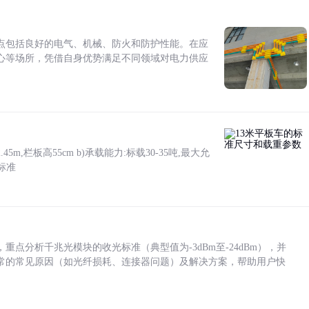
点包括良好的电气、机械、防火和防护性能。在应
心等场所，凭借自身优势满足不同领域对电力供应
5m,栏板高55cm b)承载能力:标载30-35吨,最大允
标准
点分析千兆光模块的收光标准（典型值为-3dBm至-24dBm），并
常的常见原因（如光纤损耗、连接器问题）及解决方案，帮助用户快