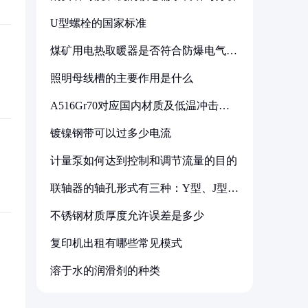
U型螺栓的国家标准
煤矿用电热取暖器是否符合防爆电气设
备标准
照明母线槽的主要作用是什么
A516Gr70对应国内材质及低温冲击要
求解析
镀镍钢带可以过多少电流
计量泵如何达到控制和调节流量的目的
联轴器的轴孔形式有三种：Y型、J型、
Z型
不锈钢材质厚度允许误差是多少
复印机出租有哪些常见模式
溶于水的润滑剂的种类