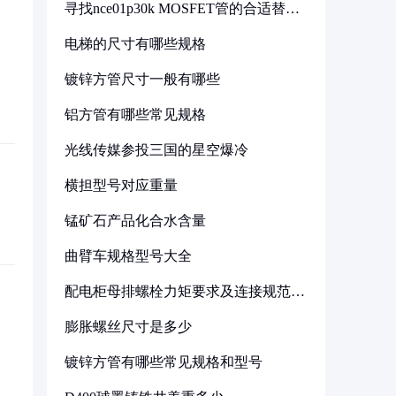
寻找nce01p30k MOSFET管的合适替代
型号
电梯的尺寸有哪些规格
镀锌方管尺寸一般有哪些
铝方管有哪些常见规格
光线传媒参投三国的星空爆冷
横担型号对应重量
锰矿石产品化合水含量
曲臂车规格型号大全
配电柜母排螺栓力矩要求及连接规范详
解
膨胀螺丝尺寸是多少
镀锌方管有哪些常见规格和型号