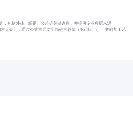
底孔计算，包括外径、螺距、公差等关键参数，并提供专业数据来源
孔尺寸的常见疑问，通过公式推导给出精确推荐值（Φ5.18mm），并附加工艺
药品医疗器械网络信息服务备案(京)网药械信息备字（2021）第00159号
京ICP证030173号
京公网安备11000002000001号