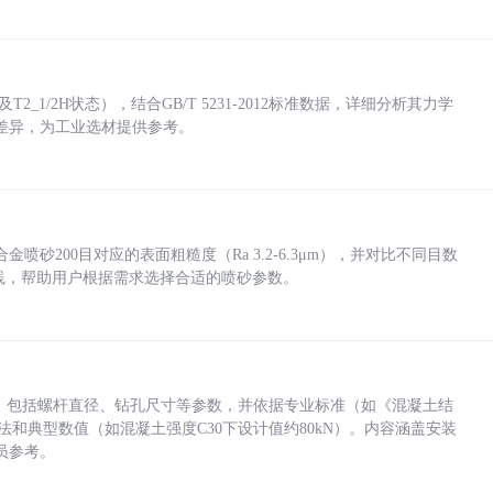
_1/2H状态），结合GB/T 5231-2012标准数据，详细分析其力学
差异，为工业选材提供参考。
砂200目对应的表面粗糙度（Ra 3.2-6.3μm），并对比不同目数
业实践，帮助用户根据需求选择合适的喷砂参数。
力，包括螺杆直径、钻孔尺寸等参数，并依据专业标准（如《混凝土结
方法和典型数值（如混凝土强度C30下设计值约80kN）。内容涵盖安装
员参考。