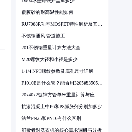
D400球墨铸铁井盖重多少
覆膜砂的耐高温性能如何
RU7088R功率MOSFET特性解析及其在
可调电源设计中的实践
不锈钢通风 管道施工
201不锈钢重量计算方法大全
M20螺纹大径和小径是多少
1-1/4 NPT螺纹参数及底孔尺寸详解
F1010E是什么管？能否用3205或3505代
换
20x40x2镀锌方管单米重量计算与应用
分析
抗渗混凝土中P6和P8膨胀剂分别加多少
法兰PN25和PN16有什么区别
消费者对洗衣机的核心需求调研与分析