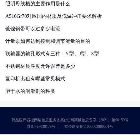
照明母线槽的主要作用是什么
A516Gr70对应国内材质及低温冲击要求解析
镀镍钢带可以过多少电流
计量泵如何达到控制和调节流量的目的
联轴器的轴孔形式有三种：Y型、J型、Z型
不锈钢材质厚度允许误差是多少
复印机出租有哪些常见模式
溶于水的润滑剂的种类
药品医疗器械网络信息服务备案(京)网药械信息备字（2021）第00159号
京ICP证030173号
京公网安备11000002000001号