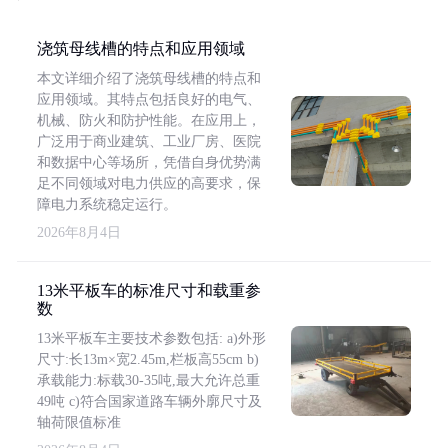
浇筑母线槽的特点和应用领域
本文详细介绍了浇筑母线槽的特点和
应用领域。其特点包括良好的电气、
机械、防火和防护性能。在应用上，
广泛用于商业建筑、工业厂房、医院
和数据中心等场所，凭借自身优势满
足不同领域对电力供应的高要求，保
障电力系统稳定运行。
2026年8月4日
13米平板车的标准尺寸和载重参
数
13米平板车主要技术参数包括: a)外形
尺寸:长13m×宽2.45m,栏板高55cm b)
承载能力:标载30-35吨,最大允许总重
49吨 c)符合国家道路车辆外廓尺寸及
轴荷限值标准