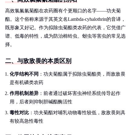
高效氯氟氰菊酯在农药圈有个更顺口的名字——功夫菊
酯。这个俗称来源于其英文名Lambda-cyhalothrin的音译，
既形象又好记。作为拟除虫菊酯类农药的代表，它凭借广
谱、低毒的特性，成为防治棉铃虫、蚜虫等害虫的常见选
择。
二、与敌敌畏的本质区别
化学结构不同
：功夫菊酯属于拟除虫菊酯类，而敌敌畏
是有机磷类农药
作用机制差异
：前者通过破坏害虫神经系统传导起作
用，后者则抑制胆碱酯酶活性
毒性对比
：功夫菊酯对哺乳动物毒性较低，敌敌畏则具
有较高急性毒性