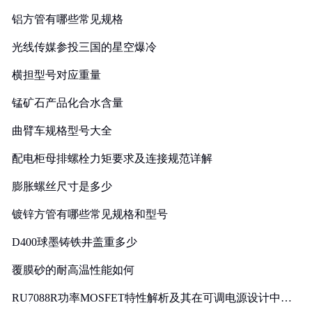
铝方管有哪些常见规格
光线传媒参投三国的星空爆冷
横担型号对应重量
锰矿石产品化合水含量
曲臂车规格型号大全
配电柜母排螺栓力矩要求及连接规范详解
膨胀螺丝尺寸是多少
镀锌方管有哪些常见规格和型号
D400球墨铸铁井盖重多少
覆膜砂的耐高温性能如何
RU7088R功率MOSFET特性解析及其在可调电源设计中的
实践