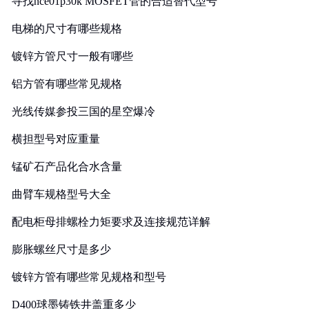
寻找nce01p30k MOSFET管的合适替代型号
电梯的尺寸有哪些规格
镀锌方管尺寸一般有哪些
铝方管有哪些常见规格
光线传媒参投三国的星空爆冷
横担型号对应重量
锰矿石产品化合水含量
曲臂车规格型号大全
配电柜母排螺栓力矩要求及连接规范详解
膨胀螺丝尺寸是多少
镀锌方管有哪些常见规格和型号
D400球墨铸铁井盖重多少