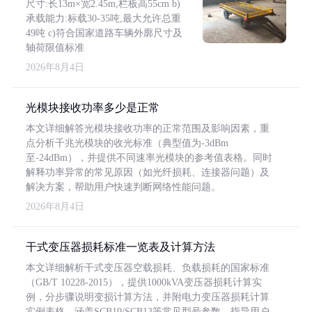
尺寸:长13m×宽2.45m,栏板高55cm b)
承载能力:标载30-35吨,最大允许总重
49吨 c)符合国家道路车辆外廓尺寸及
轴荷限值标准
2026年8月4日
光模块接收功率多少是正常
本文详细解答光模块接收功率的正常范围及影响因素，重
点分析千兆光模块的收光标准（典型值为-3dBm
至-24dBm），并提供不同速率光模块的参考值表格。同时
解释功率异常的常见原因（如光纤损耗、连接器问题）及
解决方案，帮助用户快速判断网络性能问题。
2026年8月4日
干式变压器损耗标准一览表及计算方法
本文详细解析干式变压器空载损耗、负载损耗的国家标准
（GB/T 10228-2015），提供1000kVA变压器损耗计算实
例，分步骤说明变损计算方法，并附电力变压器损耗计算
实例表格，涵盖SCB10/SCB13等常见型号参数，指导用户