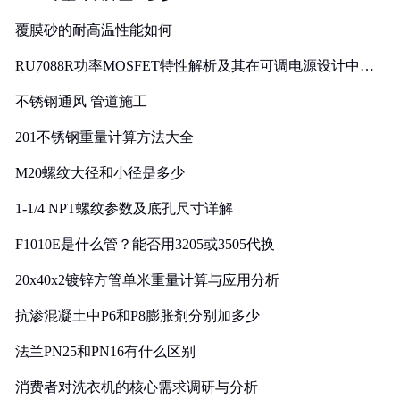
覆膜砂的耐高温性能如何
RU7088R功率MOSFET特性解析及其在可调电源设计中的
实践
不锈钢通风 管道施工
201不锈钢重量计算方法大全
M20螺纹大径和小径是多少
1-1/4 NPT螺纹参数及底孔尺寸详解
F1010E是什么管？能否用3205或3505代换
20x40x2镀锌方管单米重量计算与应用分析
抗渗混凝土中P6和P8膨胀剂分别加多少
法兰PN25和PN16有什么区别
消费者对洗衣机的核心需求调研与分析