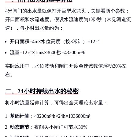
4米闸门的出水量就像打开巨型水龙头，关键看两个参数：
开口面积和水流速度。假设水流速度为1米/秒（常见河道流
速），每小时出水量约为：
开口面积=4m×水位高度（按3米计）=12㎡
流量=12㎡×1m/s×3600秒=43200m³/h
实际应用中，水位波动和闸门开度会使该数值浮动20%左
右。
二、24小时持续出水的秘密
将小时流量延伸计算，可得出全天理论出水量：
基础计算
：43200m³/h×24h=1036800m³
动态调节
：夜间关小闸门可节水30%