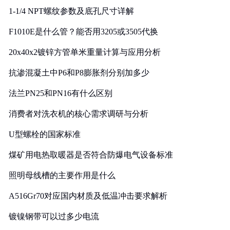
1-1/4 NPT螺纹参数及底孔尺寸详解
F1010E是什么管？能否用3205或3505代换
20x40x2镀锌方管单米重量计算与应用分析
抗渗混凝土中P6和P8膨胀剂分别加多少
法兰PN25和PN16有什么区别
消费者对洗衣机的核心需求调研与分析
U型螺栓的国家标准
煤矿用电热取暖器是否符合防爆电气设备标准
照明母线槽的主要作用是什么
A516Gr70对应国内材质及低温冲击要求解析
镀镍钢带可以过多少电流