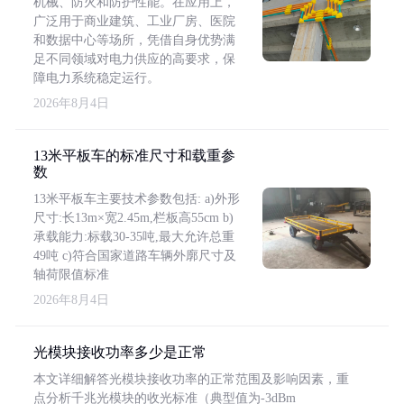
机械、防火和防护性能。在应用上，
广泛用于商业建筑、工业厂房、医院
和数据中心等场所，凭借自身优势满
足不同领域对电力供应的高要求，保
障电力系统稳定运行。
2026年8月4日
13米平板车的标准尺寸和载重参
数
13米平板车主要技术参数包括: a)外形
尺寸:长13m×宽2.45m,栏板高55cm b)
承载能力:标载30-35吨,最大允许总重
49吨 c)符合国家道路车辆外廓尺寸及
轴荷限值标准
2026年8月4日
光模块接收功率多少是正常
本文详细解答光模块接收功率的正常范围及影响因素，重
点分析千兆光模块的收光标准（典型值为-3dBm