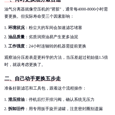
油气分离器就像空压机的"肾脏"，通常每4000-8000小时需
要更换。但实际寿命受三个因素影响：
环境状况
：粉尘大的车间会加速滤芯堵塞
油品质量
：劣质润滑油易产生更多油泥
工作强度
：24小时连轴转的机器需提前更换
观察油分压差表是更科学的方法，当压差超过初始值1.5倍
时，就该考虑更换了。
二、自己动手更换五步走
准备好新滤芯和工具包，跟着这个流程操作：
泄压排油
：停机后打开排污阀，确认系统无压力
拆卸旧件
：用专用扳手旋开滤罐，注意密封圈别遗漏