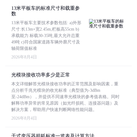
13米平板车的标准尺寸和载重参
数
13米平板车主要技术参数包括: a)外形
尺寸:长13m×宽2.45m,栏板高55cm b)
承载能力:标载30-35吨,最大允许总重
49吨 c)符合国家道路车辆外廓尺寸及
轴荷限值标准
2026年8月4日
光模块接收功率多少是正常
本文详细解答光模块接收功率的正常范围及影响因素，重
点分析千兆光模块的收光标准（典型值为-3dBm
至-24dBm），并提供不同速率光模块的参考值表格。同时
解释功率异常的常见原因（如光纤损耗、连接器问题）及
解决方案，帮助用户快速判断网络性能问题。
2026年8月4日
干式变压器损耗标准一览表及计算方法