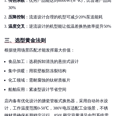
传热系数
：优秀产品能达到6000W/(㎡·K)，比普通产品高
30%
压降控制
：流道设计合理的机型可减少20%泵送能耗
温度交叉
：逆流设计的机型能让低温差换热效率提升50%
三、选型黄金法则
根据使用场景匹配才能发挥最大价值：
食品加工：选易拆卸清洗的悬挂式设计
集中供暖：用双壁板防冻裂结构
化工领域：需耐腐蚀的钛材质板片
船舶应用：紧凑型设计节省空间
店内备有优化设计的搪瓷管板式换热器，采用自动补水设
计，工作温度范围0-50℃，380V电压适配工业场景，不锈
钢材质确保长期稳定运行，850L额定容量满足中型系统需