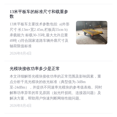
13米平板车的标准尺寸和载重参
数
13米平板车主要技术参数包括: a)外形
尺寸:长13m×宽2.45m,栏板高55cm b)
承载能力:标载30-35吨,最大允许总重
49吨 c)符合国家道路车辆外廓尺寸及
轴荷限值标准
2026年8月4日
光模块接收功率多少是正常
本文详细解答光模块接收功率的正常范围及影响因素，重
点分析千兆光模块的收光标准（典型值为-3dBm
至-24dBm），并提供不同速率光模块的参考值表格。同时
解释功率异常的常见原因（如光纤损耗、连接器问题）及
解决方案，帮助用户快速判断网络性能问题。
2026年8月4日