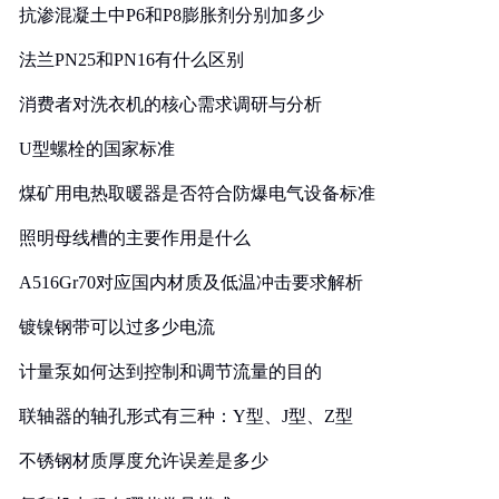
抗渗混凝土中P6和P8膨胀剂分别加多少
法兰PN25和PN16有什么区别
消费者对洗衣机的核心需求调研与分析
U型螺栓的国家标准
煤矿用电热取暖器是否符合防爆电气设备标准
照明母线槽的主要作用是什么
A516Gr70对应国内材质及低温冲击要求解析
镀镍钢带可以过多少电流
计量泵如何达到控制和调节流量的目的
联轴器的轴孔形式有三种：Y型、J型、Z型
不锈钢材质厚度允许误差是多少