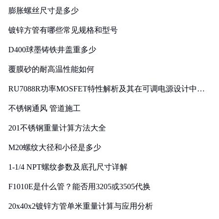
膨胀螺丝尺寸是多少
镀锌方管有哪些常见规格和型号
D400球墨铸铁井盖重多少
覆膜砂的耐高温性能如何
RU7088R功率MOSFET特性解析及其在可调电源设计中的
实践
不锈钢通风 管道施工
201不锈钢重量计算方法大全
M20螺纹大径和小径是多少
1-1/4 NPT螺纹参数及底孔尺寸详解
F1010E是什么管？能否用3205或3505代换
20x40x2镀锌方管单米重量计算与应用分析