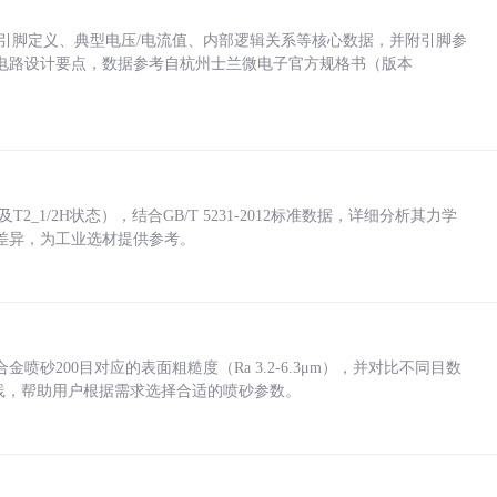
括各引脚定义、典型电压/电流值、内部逻辑关系等核心数据，并附引脚参
电路设计要点，数据参考自杭州士兰微电子官方规格书（版本
_1/2H状态），结合GB/T 5231-2012标准数据，详细分析其力学
差异，为工业选材提供参考。
砂200目对应的表面粗糙度（Ra 3.2-6.3μm），并对比不同目数
业实践，帮助用户根据需求选择合适的喷砂参数。