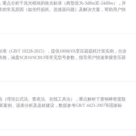
点分析千兆光模块的收光标准（典型值为-3dBm至-24dBm），并
常的常见原因（如光纤损耗、连接器问题）及解决方案，帮助用户快
/T 10228-2015），提供1000kVA变压器损耗计算实例，分步
，涵盖SCB10/SCB13等常见型号参数，指导用户快速掌握变压器
法（理论公式法、查表法、在线工具法），重点解析了黄铜棒密度取
计算案例、误差分析及选材建议，数据参考GB/T 4423-2007等国家标