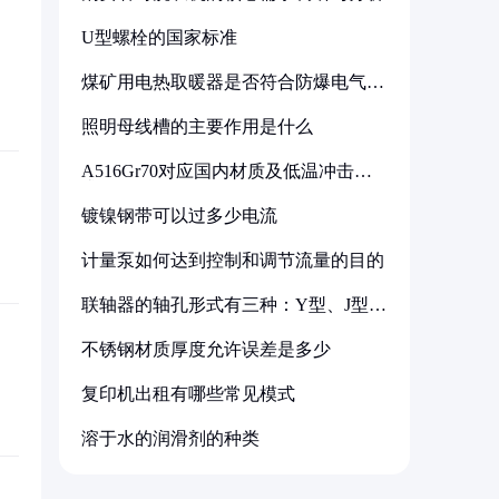
U型螺栓的国家标准
煤矿用电热取暖器是否符合防爆电气设
备标准
照明母线槽的主要作用是什么
A516Gr70对应国内材质及低温冲击要
求解析
镀镍钢带可以过多少电流
计量泵如何达到控制和调节流量的目的
联轴器的轴孔形式有三种：Y型、J型、
Z型
不锈钢材质厚度允许误差是多少
复印机出租有哪些常见模式
溶于水的润滑剂的种类