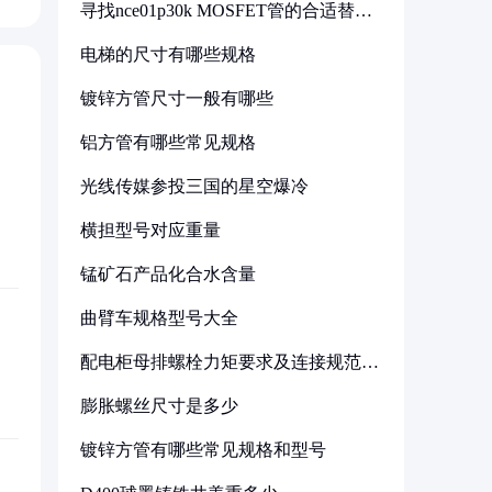
寻找nce01p30k MOSFET管的合适替代
型号
电梯的尺寸有哪些规格
镀锌方管尺寸一般有哪些
铝方管有哪些常见规格
光线传媒参投三国的星空爆冷
横担型号对应重量
锰矿石产品化合水含量
曲臂车规格型号大全
配电柜母排螺栓力矩要求及连接规范详
解
膨胀螺丝尺寸是多少
镀锌方管有哪些常见规格和型号