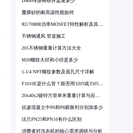
D400球墨铸铁井盖重多少
覆膜砂的耐高温性能如何
RU7088R功率MOSFET特性解析及其在
可调电源设计中的实践
不锈钢通风 管道施工
201不锈钢重量计算方法大全
M20螺纹大径和小径是多少
1-1/4 NPT螺纹参数及底孔尺寸详解
F1010E是什么管？能否用3205或3505代
换
20x40x2镀锌方管单米重量计算与应用
分析
抗渗混凝土中P6和P8膨胀剂分别加多少
法兰PN25和PN16有什么区别
消费者对洗衣机的核心需求调研与分析