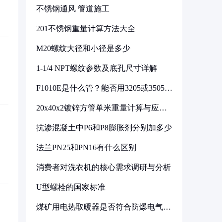
不锈钢通风 管道施工
201不锈钢重量计算方法大全
M20螺纹大径和小径是多少
1-1/4 NPT螺纹参数及底孔尺寸详解
F1010E是什么管？能否用3205或3505代
换
20x40x2镀锌方管单米重量计算与应用
分析
抗渗混凝土中P6和P8膨胀剂分别加多少
法兰PN25和PN16有什么区别
消费者对洗衣机的核心需求调研与分析
U型螺栓的国家标准
煤矿用电热取暖器是否符合防爆电气设
备标准