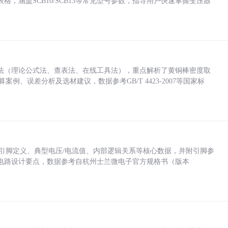
，涵盖SCB10/SCB13等常见型号参数，指导用户快速掌握变压器
法（理论公式法、查表法、在线工具法），重点解析了黄铜棒密度取
计算案例、误差分析及选材建议，数据参考GB/T 4423-2007等国家标
括各引脚定义、典型电压/电流值、内部逻辑关系等核心数据，并附引脚参
电路设计要点，数据参考自杭州士兰微电子官方规格书（版本