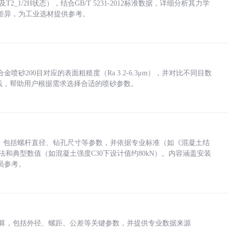
_1/2H状态），结合GB/T 5231-2012标准数据，详细分析其力学
差异，为工业选材提供参考。
砂200目对应的表面粗糙度（Ra 3.2-6.3μm），并对比不同目数
业实践，帮助用户根据需求选择合适的喷砂参数。
力，包括螺杆直径、钻孔尺寸等参数，并依据专业标准（如《混凝土结
方法和典型数值（如混凝土强度C30下设计值约80kN）。内容涵盖安装
员参考。
底孔计算，包括外径、螺距、公差等关键参数，并提供专业数据来源