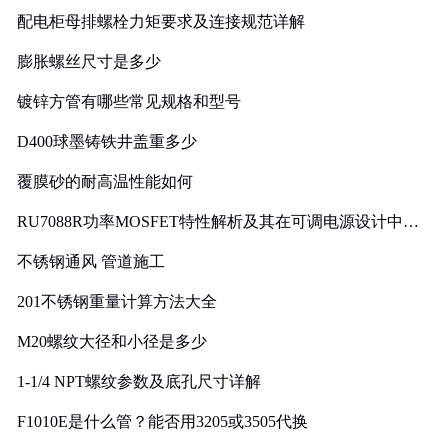
配电柜母排螺栓力矩要求及连接规范详解
膨胀螺丝尺寸是多少
镀锌方管有哪些常见规格和型号
D400球墨铸铁井盖重多少
覆膜砂的耐高温性能如何
RU7088R功率MOSFET特性解析及其在可调电源设计中的
实践
不锈钢通风 管道施工
201不锈钢重量计算方法大全
M20螺纹大径和小径是多少
1-1/4 NPT螺纹参数及底孔尺寸详解
F1010E是什么管？能否用3205或3505代换