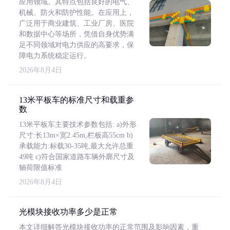
应用领域。其特点包括良好的电气、
机械、防火和防护性能。在应用上，
广泛用于商业建筑、工业厂房、医院
和数据中心等场所，凭借自身优势满
足不同领域对电力供应的高要求，保
障电力系统稳定运行。
2026年8月4日
13米平板车的标准尺寸和载重参
数
13米平板车主要技术参数包括: a)外形
尺寸:长13m×宽2.45m,栏板高55cm b)
承载能力:标载30-35吨,最大允许总重
49吨 c)符合国家道路车辆外廓尺寸及
轴荷限值标准
2026年8月4日
光模块接收功率多少是正常
本文详细解答光模块接收功率的正常范围及影响因素，重