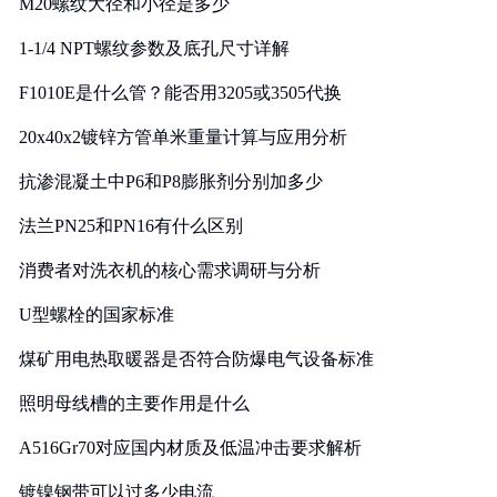
M20螺纹大径和小径是多少
1-1/4 NPT螺纹参数及底孔尺寸详解
F1010E是什么管？能否用3205或3505代换
20x40x2镀锌方管单米重量计算与应用分析
抗渗混凝土中P6和P8膨胀剂分别加多少
法兰PN25和PN16有什么区别
消费者对洗衣机的核心需求调研与分析
U型螺栓的国家标准
煤矿用电热取暖器是否符合防爆电气设备标准
照明母线槽的主要作用是什么
A516Gr70对应国内材质及低温冲击要求解析
镀镍钢带可以过多少电流