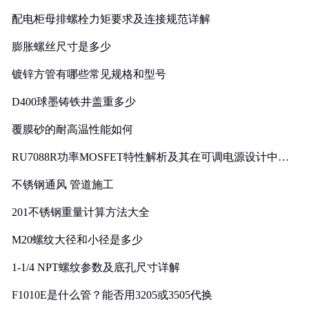
配电柜母排螺栓力矩要求及连接规范详解
膨胀螺丝尺寸是多少
镀锌方管有哪些常见规格和型号
D400球墨铸铁井盖重多少
覆膜砂的耐高温性能如何
RU7088R功率MOSFET特性解析及其在可调电源设计中的
实践
不锈钢通风 管道施工
201不锈钢重量计算方法大全
M20螺纹大径和小径是多少
1-1/4 NPT螺纹参数及底孔尺寸详解
F1010E是什么管？能否用3205或3505代换