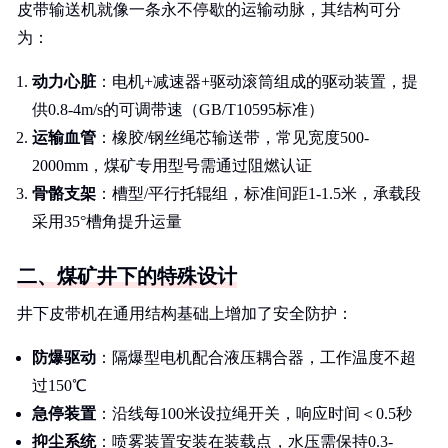
皮带输送机就像一条永不停歇的运输动脉，其结构可分
为：
动力心脏
：电机+减速器+驱动滚筒组成的驱动装置，提
供0.8-4m/s的可调带速（GB/T10595标准）
运输血管
：橡胶/钢丝绳芯输送带，常见宽度500-
2000mm，煤矿专用型号需通过阻燃认证
骨骼支架
：槽型/平行托辊组，标准间距1-1.5米，承载段
采用35°槽角提升运量
二、煤矿井下的特殊设计
井下皮带机在通用结构基础上增加了安全防护：
防爆驱动
：隔爆型电机配合液压耦合器，工作温度不超
过150℃
急停装置
：沿线每100米设拉绳开关，响应时间＜0.5秒
抑尘系统
：喷雾装置安装在装载点，水压需保持0.3-