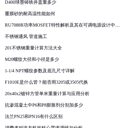
D400球墨铸铁井盖重多少
覆膜砂的耐高温性能如何
RU7088R功率MOSFET特性解析及其在可调电源设计中的
实践
不锈钢通风 管道施工
201不锈钢重量计算方法大全
M20螺纹大径和小径是多少
1-1/4 NPT螺纹参数及底孔尺寸详解
F1010E是什么管？能否用3205或3505代换
20x40x2镀锌方管单米重量计算与应用分析
抗渗混凝土中P6和P8膨胀剂分别加多少
法兰PN25和PN16有什么区别
消费者对洗衣机的核心需求调研与分析