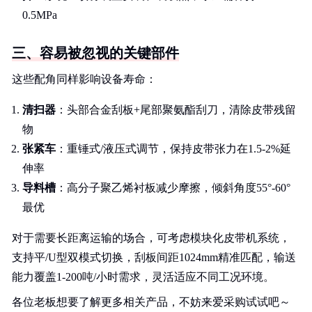
0.5MPa
三、容易被忽视的关键部件
这些配角同样影响设备寿命：
清扫器
：头部合金刮板+尾部聚氨酯刮刀，清除皮带残留
物
张紧车
：重锤式/液压式调节，保持皮带张力在1.5-2%延
伸率
导料槽
：高分子聚乙烯衬板减少摩擦，倾斜角度55°-60°
最优
对于需要长距离运输的场合，可考虑模块化皮带机系统，
支持平/U型双模式切换，刮板间距1024mm精准匹配，输送
能力覆盖1-200吨/小时需求，灵活适应不同工况环境。
各位老板想要了解更多相关产品，不妨来爱采购试试吧～