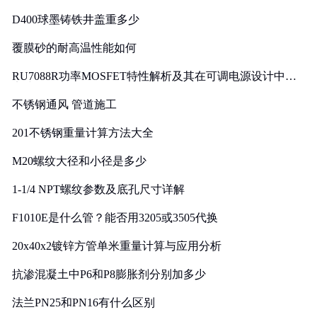
D400球墨铸铁井盖重多少
覆膜砂的耐高温性能如何
RU7088R功率MOSFET特性解析及其在可调电源设计中的
实践
不锈钢通风 管道施工
201不锈钢重量计算方法大全
M20螺纹大径和小径是多少
1-1/4 NPT螺纹参数及底孔尺寸详解
F1010E是什么管？能否用3205或3505代换
20x40x2镀锌方管单米重量计算与应用分析
抗渗混凝土中P6和P8膨胀剂分别加多少
法兰PN25和PN16有什么区别