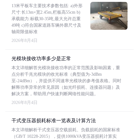
13米平板车主要技术参数包括: a)外形
尺寸:长13m×宽2.45m,栏板高55cm b)
承载能力:标载30-35吨,最大允许总重
49吨 c)符合国家道路车辆外廓尺寸及
轴荷限值标准
2026年8月4日
光模块接收功率多少是正常
本文详细解答光模块接收功率的正常范围及影响因素，重
点分析千兆光模块的收光标准（典型值为-3dBm
至-24dBm），并提供不同速率光模块的参考值表格。同时
解释功率异常的常见原因（如光纤损耗、连接器问题）及
解决方案，帮助用户快速判断网络性能问题。
2026年8月4日
干式变压器损耗标准一览表及计算方法
本文详细解析干式变压器空载损耗、负载损耗的国家标准
（GB/T 10228-2015），提供1000kVA变压器损耗计算实