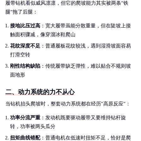
履带钻机看似威风凛凛，但它的爬坡能力其实被两条"铁
腿"拖了后腿：
接地比压过高
：宽大履带虽能分散重量，但在陡坡上接
触面积骤减，像穿溜冰鞋爬山
花纹深度不足
：普通履板花纹较浅，遇到湿滑坡面容易
打滑空转
刚性结构缺陷
：传统履带缺乏弹性，难以贴合不规则坡
面地形
二、动力系统的力不从心
当钻机抬头爬坡时，整套动力系统都在经历"高原反应"：
功率分流严重
：发动机既要驱动履带又要维持钻杆旋
转，功率被两头瓜分
扭矩曲线错配
：普通电机在低速时扭矩不足，恰好是爬