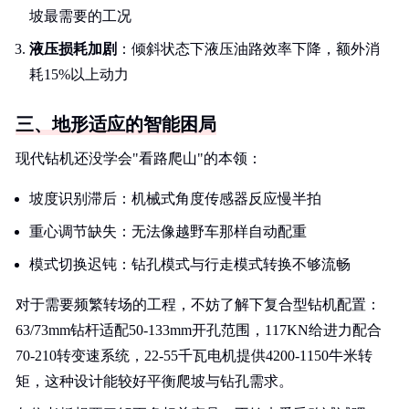
坡最需要的工况
液压损耗加剧
：倾斜状态下液压油路效率下降，额外消
耗15%以上动力
三、地形适应的智能困局
现代钻机还没学会"看路爬山"的本领：
坡度识别滞后：机械式角度传感器反应慢半拍
重心调节缺失：无法像越野车那样自动配重
模式切换迟钝：钻孔模式与行走模式转换不够流畅
对于需要频繁转场的工程，不妨了解下复合型钻机配置：
63/73mm钻杆适配50-133mm开孔范围，117KN给进力配合
70-210转变速系统，22-55千瓦电机提供4200-1150牛米转
矩，这种设计能较好平衡爬坡与钻孔需求。