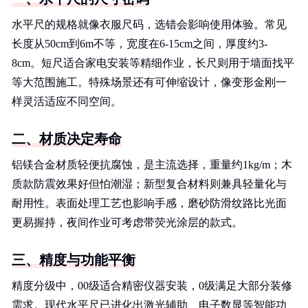
水平尺的规格就像衣服尺码，选错会影响使用体验。常见
长度从50cm到6m不等，宽度在6-15cm之间，厚度约3-
8cm。短尺适合家电安装等精细作业，长尺则用于墙面找平
等大范围施工。特殊场景还有可伸缩设计，像变形金刚一
样灵活适应不同空间。
二、材质决定寿命
铝镁合金材质轻便抗腐蚀，是主流选择，重量约1kg/m；木
质款防震效果好但怕潮湿；新型复合材料则兼具轻量化与
耐用性。表面处理工艺也影响手感，磨砂防滑纹路比光面
更易握持，夜间作业可考虑带荧光涂层的款式。
三、精度与功能平衡
精度分级中，00级适合精密仪器安装，0级满足大部分装修
需求。现代水平尺已进化出激光辅助、电子数显等智能功