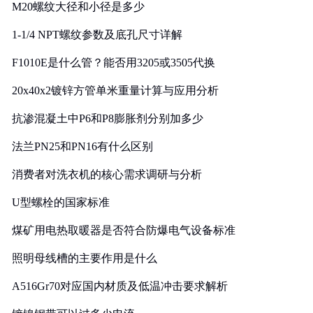
M20螺纹大径和小径是多少
1-1/4 NPT螺纹参数及底孔尺寸详解
F1010E是什么管？能否用3205或3505代换
20x40x2镀锌方管单米重量计算与应用分析
抗渗混凝土中P6和P8膨胀剂分别加多少
法兰PN25和PN16有什么区别
消费者对洗衣机的核心需求调研与分析
U型螺栓的国家标准
煤矿用电热取暖器是否符合防爆电气设备标准
照明母线槽的主要作用是什么
A516Gr70对应国内材质及低温冲击要求解析