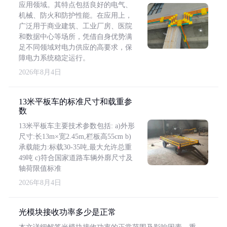
应用领域。其特点包括良好的电气、
机械、防火和防护性能。在应用上，
广泛用于商业建筑、工业厂房、医院
和数据中心等场所，凭借自身优势满
足不同领域对电力供应的高要求，保
障电力系统稳定运行。
2026年8月4日
13米平板车的标准尺寸和载重参
数
13米平板车主要技术参数包括: a)外形
尺寸:长13m×宽2.45m,栏板高55cm b)
承载能力:标载30-35吨,最大允许总重
49吨 c)符合国家道路车辆外廓尺寸及
轴荷限值标准
2026年8月4日
光模块接收功率多少是正常