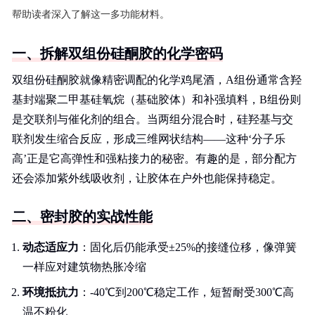
帮助读者深入了解这一多功能材料。
一、拆解双组份硅酮胶的化学密码
双组份硅酮胶就像精密调配的化学鸡尾酒，A组份通常含羟
基封端聚二甲基硅氧烷（基础胶体）和补强填料，B组份则
是交联剂与催化剂的组合。当两组分混合时，硅羟基与交
联剂发生缩合反应，形成三维网状结构——这种‘分子乐
高’正是它高弹性和强粘接力的秘密。有趣的是，部分配方
还会添加紫外线吸收剂，让胶体在户外也能保持稳定。
二、密封胶的实战性能
动态适应力
：固化后仍能承受±25%的接缝位移，像弹簧
一样应对建筑物热胀冷缩
环境抵抗力
：-40℃到200℃稳定工作，短暂耐受300℃高
温不粉化