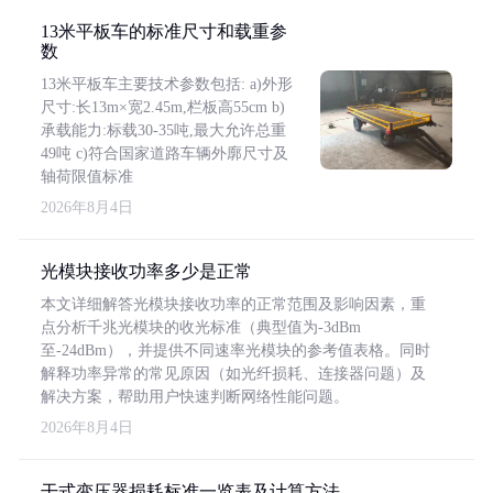
13米平板车的标准尺寸和载重参
数
13米平板车主要技术参数包括: a)外形
尺寸:长13m×宽2.45m,栏板高55cm b)
承载能力:标载30-35吨,最大允许总重
49吨 c)符合国家道路车辆外廓尺寸及
轴荷限值标准
2026年8月4日
光模块接收功率多少是正常
本文详细解答光模块接收功率的正常范围及影响因素，重
点分析千兆光模块的收光标准（典型值为-3dBm
至-24dBm），并提供不同速率光模块的参考值表格。同时
解释功率异常的常见原因（如光纤损耗、连接器问题）及
解决方案，帮助用户快速判断网络性能问题。
2026年8月4日
干式变压器损耗标准一览表及计算方法