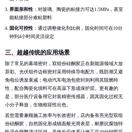
界面亲和性
：对玻璃、陶瓷的粘接力可达1.5MPa，甚至
能粘接部分难粘塑料
固化可控性
：通过调整催化剂比例，固化时间可在10分
钟到4小时间灵活设定
三、超越传统的应用场景
除了常见的幕墙密封，双组份硅酮胶正在新能源领域大放
异彩。光伏组件边框密封采用特殊导电配方，既防潮又避
免电位诱发衰减；电动汽车电池包密封则利用其阻燃特
性，配合陶瓷化填料可在高温下形成保护层。更有趣的
是，部分医疗设备用它封装精密传感器，因其固化过程无
小分子释放，生物相容性出色。
若您需要兼顾施工效率与长效密封，店内备有亮光型双组
份硅酮胶，自然固化形成镜面般光滑表层，耐磨抗腐蚀特
性适合频繁清洁区域，高效反应体系让施工后30分钟即可