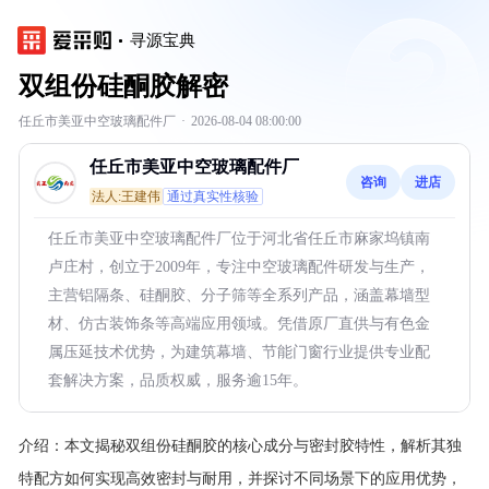
寻源宝典
双组份硅酮胶解密
任丘市美亚中空玻璃配件厂
·
2026-08-04 08:00:00
任丘市美亚中空玻璃配件厂
咨询
进店
法人:王建伟
通过真实性核验
任丘市美亚中空玻璃配件厂位于河北省任丘市麻家坞镇南
卢庄村，创立于2009年，专注中空玻璃配件研发与生产，
主营铝隔条、硅酮胶、分子筛等全系列产品，涵盖幕墙型
材、仿古装饰条等高端应用领域。凭借原厂直供与有色金
属压延技术优势，为建筑幕墙、节能门窗行业提供专业配
套解决方案，品质权威，服务逾15年。
介绍：
本文揭秘双组份硅酮胶的核心成分与密封胶特性，解析其独
特配方如何实现高效密封与耐用，并探讨不同场景下的应用优势，