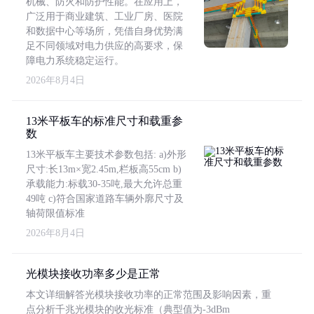
机械、防火和防护性能。在应用上，
广泛用于商业建筑、工业厂房、医院
和数据中心等场所，凭借自身优势满
足不同领域对电力供应的高要求，保
障电力系统稳定运行。
2026年8月4日
13米平板车的标准尺寸和载重参
数
13米平板车主要技术参数包括: a)外形
尺寸:长13m×宽2.45m,栏板高55cm b)
承载能力:标载30-35吨,最大允许总重
49吨 c)符合国家道路车辆外廓尺寸及
轴荷限值标准
2026年8月4日
光模块接收功率多少是正常
本文详细解答光模块接收功率的正常范围及影响因素，重
点分析千兆光模块的收光标准（典型值为-3dBm