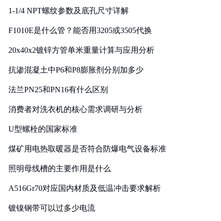
1-1/4 NPT螺纹参数及底孔尺寸详解
F1010E是什么管？能否用3205或3505代换
20x40x2镀锌方管单米重量计算与应用分析
抗渗混凝土中P6和P8膨胀剂分别加多少
法兰PN25和PN16有什么区别
消费者对洗衣机的核心需求调研与分析
U型螺栓的国家标准
煤矿用电热取暖器是否符合防爆电气设备标准
照明母线槽的主要作用是什么
A516Gr70对应国内材质及低温冲击要求解析
镀镍钢带可以过多少电流